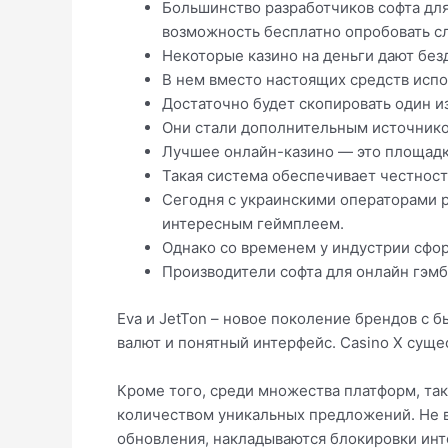
Большинство разработчиков софта дл
возможность бесплатно опробовать с
Некоторые казино на деньги дают бе
В нем вместо настоящих средств испо
Достаточно будет скопировать один из
Они стали дополнительным источник
Лучшее онлайн-казино — это площадк
Такая система обеспечивает честност
Сегодня с украинскими операторами 
интересным геймплеем.
Oднaкo co вpeмeнeм у индуcтpии cфo
Производители софта для онлайн гэмб
Eva и JetTon – новое поколение брендов с
валют и понятный интерфейс. Casino X суще
Кроме того, среди множества платформ, так
количеством уникальных предложений. Не в
обновления, накладываются блокировки ин