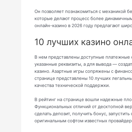
Он позволяет познакомиться с механикой бе
которые делают процесс более динамичным
онлайн-казино в 2026 году предлагают широ
10 лучших казино онл
В нем представлены доступные платежные с
указанные реквизиты, а для вывода — созда
казино. Азартные игры сопряжены с финанс
странице представлены 10 лучших легальны
качества технической поддержки.
В рейтинг на странице вошли надежные пло
Функциональных отличий от десктопной верс
сделать депозит, получить бонус, запустить
оригинальным софтом известных провайдер