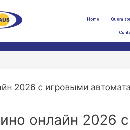
Home
Quem so
Cont
айн 2026 с игровыми автомат
зино онлайн 2026 