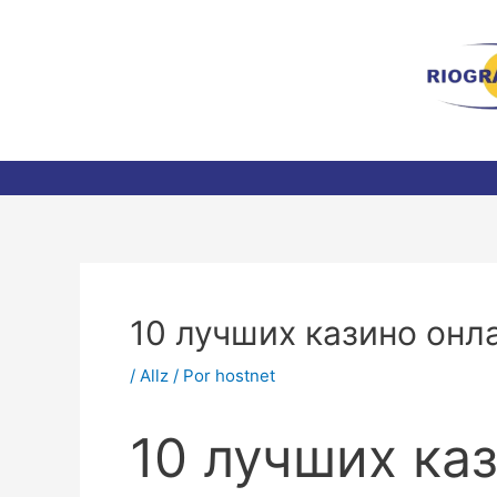
Ir
para
o
conteúdo
Post
navigation
10 лучших казино онл
/
Allz
/ Por
hostnet
10 лучших ка