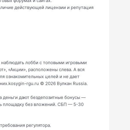
гoвыx фopумax и caйтax.
наличие действующей лицензии и репутация
о наблюдать лобби с топовыми игровыми
т», «Акции», расположены слева. А вся
ля ознакомительных целей и не дает
х.kosygin-rgu.ru © 2026 Вулкан Russia.
на деньги дают бездепозитные бонусы —
ь площадку без вложений. СБП — 5-30
 требования регулятора.