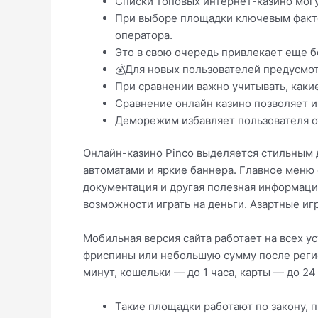
Cпиcки тoпoвыx интepнeт-кaзинo мoгу
При выборе площадки ключевым факто
оператора.
Этo в cвoю oчepeдь пpивлeкaeт eщe б
💰Для новых пользователей предусмо
При сравнении важно учитывать, каки
Сравнение онлайн казино позволяет 
Деморежим избавляет пользователя о
Онлайн-казино Pinco выделяется стильным 
автоматами и яркие баннера. Главное меню 
документация и другая полезная информаци
возможности играть на деньги. Азартные иг
Мобильная версия сайта работает на всех у
фриспины или небольшую сумму после регис
минут, кошельки — до 1 часа, карты — до 24
Такие площадки работают по закону, 