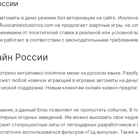
оссии
втоматы в демо режиме без авторизации на сайте. Исключен
Russianbestcasinos.com не предлагает азартные игры, не со
ринимаем от посетителей ставки в реальной или условной в
 работает в соответствии с законодательными требования
айн России
отрено интуитивно понятное меню на русском языке. Разобр
ожет любой новичок играющий в игровые автоматы на деньг
ической поддержки. Новым клиентам онлайн казино предла
мания, а данный блок позволяет не пропустить событие. В 
лярных игорных заведений. Им можно высказать свое недово
ржит стопроцентные хиты от легендарных разработчиков и
остаточно воспользоваться фильтром «Год выпуска». Также 