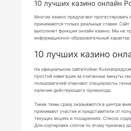
10 лучших казино онлайн Р
Многие казино предлагают протестировать а
принимаются только реальные ставки. Сайт 
выполняет функции онлайн казино. Мы не п
информационно-образовательный характер и
10 лучших казино онл
На официальном сайтеVulkan Russiaпредусм
простой навигации за считанные минуты см
пользователей отвечают специалисты техн
наличии действующего промокода.
Такие темы сразу оказываются в центре вни
принимают участие и представители от попу
текущих акциях и поощрениях. Список соде
Для сортировки слотов по этому признаку д