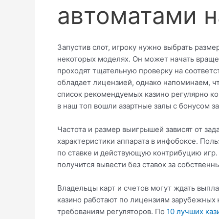
автоматами н
Запустив слот, игроку нужно выбрать разме
некоторых моделях. Он может начать враще
проходят тщательную проверку на соответс
обладает лицензией, однако напоминаем, чт
список рекомендуемых казино регулярно ко
в наш топ вошли азартные залы с бонусом з
Частота и размер выигрышей зависят от за
характеристики аппарата в инфобоксе. Пол
по ставке и действующую контрибуцию игр.
получится вывести без ставок за собствен
Владельцы карт и счетов могут ждать выпл
казино работают по лицензиям зарубежных 
требованиям регуляторов. По
10 лучших каз