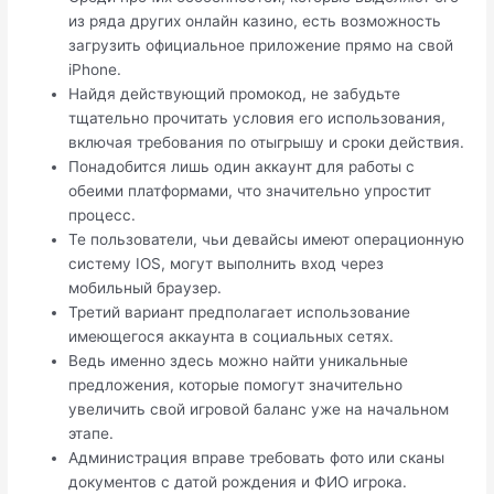
из ряда других онлайн казино, есть возможность
загрузить официальное приложение прямо на свой
iPhone.
Найдя действующий промокод, не забудьте
тщательно прочитать условия его использования,
включая требования по отыгрышу и сроки действия.
Понадобится лишь один аккаунт для работы с
обеими платформами, что значительно упростит
процесс.
Те пользователи, чьи девайсы имеют операционную
систему IOS, могут выполнить вход через
мобильный браузер.
Третий вариант предполагает использование
имеющегося аккаунта в социальных сетях.
Ведь именно здесь можно найти уникальные
предложения, которые помогут значительно
увеличить свой игровой баланс уже на начальном
этапе.
Администрация вправе требовать фото или сканы
документов с датой рождения и ФИО игрока.