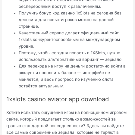
бесперебойный доступ к развлечениям.
Получить бонус код казино 1xSlots на сегодня без
депозита для новых игроков можно на данной
странице.
Качественный сервис делает официальный сайт
1xslots конкурентоспособным на международном
уровне.
Поэтому, чтобы сегодня попасть в 1XSlots, нужно
использовать альтернативный вариант — зеркало.
Для перехода на игру на деньги достаточно войти в
аккаунт и пополнить баланс — интерфейс не
меняется, и весь прогресс по изучению слота
остаётся актуальным.
1xslots casino aviator app download
Хотите испытать ощущения игры на полноценном игровом
сайте, который предлагает столько возможностей за
гранью стандартной повседневности? Здесь вы найдете
все самые современные зеркала, которые не теряют в