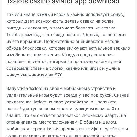
1xslots casino aviator app download
Так или иначе каждый игрок в казино использует бонус,
который дает возможность делать ставки на более
выгодных условиях, в том числе бесплатные ставки.
1xslots промокод – это бездепозитный бонус, точнее один
из его вариантов. Положительно оцениваются методы
обхода блокировки, которые включают актуальное зеркало
и мобильное приложение. Каждую среду компания
поощряет клиентов, которые на протяжении семи дней
совершали ставки в слотах, казино или играх и ушли в
минус как минимум на $70.
Запустите 1xslots на своем мобильном устройстве и
увлекательные игры будут всегда у вас под рукой. Скачав
приложение 1xslots на свое устройство, вы получите
полный доступ ко всем играм и функциям казино. Это
значит, что вы сможете радоваться любимому азарту, не
ограничиваясь местоположением. В общем и целом,
мобильная версия 1xslots предлагает комфорт, удобство и
функциональность, которые делают игровой процесс