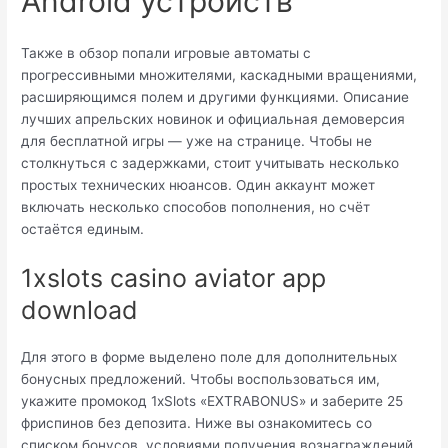
Android устройств
Также в обзор попали игровые автоматы с
прогрессивными множителями, каскадными вращениями,
расширяющимся полем и другими функциями. Описание
лучших апрельских новинок и официальная демоверсия
для бесплатной игры — уже на странице. Чтобы не
столкнуться с задержками, стоит учитывать несколько
простых технических нюансов. Один аккаунт может
включать несколько способов пополнения, но счёт
остаётся единым.
1xslots casino aviator app
download
Для этого в форме выделено поле для дополнительных
бонусных предложений. Чтобы воспользоваться им,
укажите промокод 1xSlots «EXTRABONUS» и заберите 25
фриспинов без депозита. Ниже вы ознакомитесь со
списком бонусов, условиями получения вознаграждений,