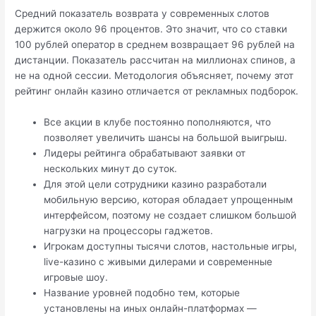
Средний показатель возврата у современных слотов
держится около 96 процентов. Это значит, что со ставки
100 рублей оператор в среднем возвращает 96 рублей на
дистанции. Показатель рассчитан на миллионах спинов, а
не на одной сессии. Методология объясняет, почему этот
рейтинг онлайн казино отличается от рекламных подборок.
Все акции в клубе постоянно пополняются, что
позволяет увеличить шансы на большой выигрыш.
Лидеры рейтинга обрабатывают заявки от
нескольких минут до суток.
Для этой цели сотрудники казино разработали
мобильную версию, которая обладает упрощенным
интерфейсом, поэтому не создает слишком большой
нагрузки на процессоры гаджетов.
Игрокам доступны тысячи слотов, настольные игры,
live-казино с живыми дилерами и современные
игровые шоу.
Название уровней подобно тем, которые
установлены на иных онлайн-платформах —