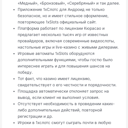
«Медный», «Бронзовый», «Серебряный» и так далее.
Приложение 1хСлотс для Андроид не только
безопасное, но и имеет стильное оформление,
повторяющее 1xSlots официальный сайт.
Платформа работает по лицензии Кюрасао и
предлагает несколько тысяч игр от известных
провайдеров, включая современные видеослоты,
настольные игры и live-казино с живыми дилерами.
Игровые автоматы 1xSlots оборудуются
дополнительными функциями, чтобы гостю было
интереснее играть и для повышения шансов на
победу.
Тот факт, что казино имеет лицензию,
свидетельствует о его честности и порядочности.
Площадка автоматически отклоняет запрос на
вывод, если клиент не выполнил условия.
Отсутствует необходимость в проведении каких-
либо дополнительных действий, повторной
регистрации и др.
Игроки в 1хслотс смогут сыграть почти в любую