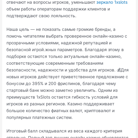
отвечают на вопросы игроков, уменьшают
зеркало 1xslots
объем работы операторам поддержки клиентов и
подтверждают свою лояльность.
Наша цель — не показать самые громкие бренды, а
помочь читателям выбрать проверенное онлайн-казино с
прозрачными условиями, надежной репутацией и
безопасной игрой.жных параметров. Благодаря этому в
подборке остаются только актуальные онлайн-казино,
соответствующие современным требованиям
безопасности, надежности и удобства для игроков. 💰Для
новых игроков действует приветственное предложение с
бонусом до 395% и 200 фриспинов, благодаря чему
стартовый банк можно заметно увеличить. Одним из
преимуществ 1xSlots остается гибкость условий для
игроков из разных регионов. Казино поддерживает
большое количество фиатных валют, криптовалют и
популярных платежных систем.
Итоговый балл складывался из веса каждого критерия
отдельно. Полный топ лучших онлайн казино обновляется