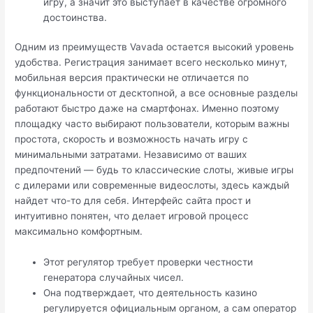
игру, а значит это выступает в качестве огромного
достоинства.
Одним из преимуществ Vavada остается высокий уровень
удобства. Регистрация занимает всего несколько минут,
мобильная версия практически не отличается по
функциональности от десктопной, а все основные разделы
работают быстро даже на смартфонах. Именно поэтому
площадку часто выбирают пользователи, которым важны
простота, скорость и возможность начать игру с
минимальными затратами. Независимо от ваших
предпочтений — будь то классические слоты, живые игры
с дилерами или современные видеослоты, здесь каждый
найдет что-то для себя. Интерфейс сайта прост и
интуитивно понятен, что делает игровой процесс
максимально комфортным.
Этот регулятор требует проверки честности
генератора случайных чисел.
Она подтверждает, что деятельность казино
регулируется официальным органом, а сам оператор