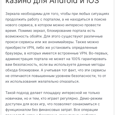
казино для Android и iOS
Зеркала необходимы для того, чтобы при любых ситуациях
продолжить работу с порталом, а не находиться в поиске
нового сервиса, в котором можно интересно провести
время. Помимо зеркал, блокирование портала есть
возможность обойти. Для этого существуют различные
прокси-сервисы или же анонимайзеры. Также можно
приобрести VPN, либо же установить определенные
браузеры, в которых имеется встроенные VPN. Во-первых,
администрация портала не может на 100% гарантировать
вам безопасность, если вы используете данные методы
обхода блокировки. А учитывая тот факт, что эти сервисы
не отличаются повышенным уровнем безопасности, то от
их использования желательно отказаться.
Такой подход делает площадку интересной не только
новичкам, но и тем, кто играет регулярно. Демо-режим
доступен для всех игр, что позволяет ознакомиться с
функционалом без финансовых затрат. Все операции