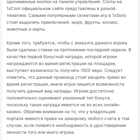
одноименные кнопки на панели управления. Слоты на
1хСлот официальном сайте представлены в разной
тематике. Самыми популярными сюжетами игр в 1xSlots
стоит выделить приключения, море, фрукты, космос,
животные и карты.
Кроме того, требуется, чтобы с аккаунта данного игрока
были сделаны ставки на протяжении последней недели. В
качестве первой бонусной награды, которой игроки
награждаются во время регистрации на площадке,
выступает возможность получить 1500 евро. Следует
отметить, что данный промокод стоит вводить прямо во
время регистрации, иначе игрок лишится возможности
получить данный вид награды. Игроки достаточно
положительно оценивают указанный тип бонуса,
поскольку такая награда имеется не во всех онлайн-
казино. Обратим внимание на то, что у владельцев
портала имеются права на заморозку любого счета в том
случае, если появится необходимость в удостоверении
личности того или иного игрока.