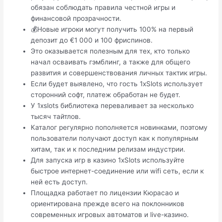
обязан соблюдать правила честной игры и
финансовой прозрачности.
💰Новые игроки могут получить 100% на первый
депозит до €1 000 и 100 фриспинов.
Это оказывается полезным для тех, кто только
начал осваивать гэмблинг, а также для общего
развития и совершенствования личных тактик игры.
Если будет выявлено, что гость 1xSlots использует
сторонний софт, платеж обработан не будет.
У 1xslots библиотека переваливает за несколько
тысяч тайтлов.
Каталог регулярно пополняется новинками, поэтому
пользователи получают доступ как к популярным
хитам, так и к последним релизам индустрии.
Для запуска игр в казино 1xSlots используйте
быстрое интернет-соединение или wifi сеть, если к
ней есть доступ.
Площадка работает по лицензии Кюрасао и
ориентирована прежде всего на поклонников
современных игровых автоматов и live-казино.