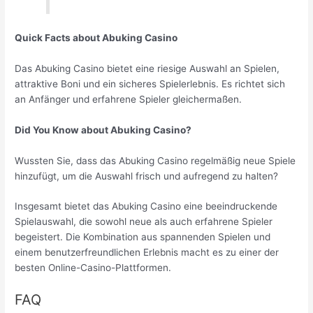
Quick Facts about Abuking Casino
Das Abuking Casino bietet eine riesige Auswahl an Spielen,
attraktive Boni und ein sicheres Spielerlebnis. Es richtet sich
an Anfänger und erfahrene Spieler gleichermaßen.
Did You Know about Abuking Casino?
Wussten Sie, dass das Abuking Casino regelmäßig neue Spiele
hinzufügt, um die Auswahl frisch und aufregend zu halten?
Insgesamt bietet das Abuking Casino eine beeindruckende
Spielauswahl, die sowohl neue als auch erfahrene Spieler
begeistert. Die Kombination aus spannenden Spielen und
einem benutzerfreundlichen Erlebnis macht es zu einer der
besten Online-Casino-Plattformen.
FAQ