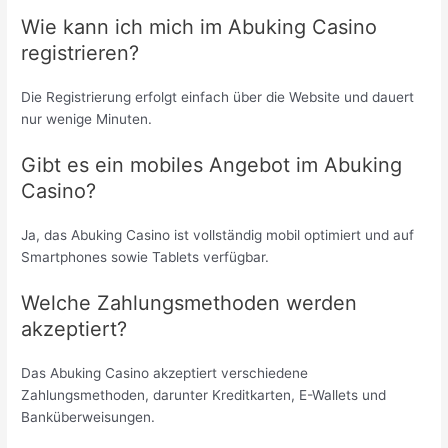
Wie kann ich mich im Abuking Casino
registrieren?
Die Registrierung erfolgt einfach über die Website und dauert
nur wenige Minuten.
Gibt es ein mobiles Angebot im Abuking
Casino?
Ja, das Abuking Casino ist vollständig mobil optimiert und auf
Smartphones sowie Tablets verfügbar.
Welche Zahlungsmethoden werden
akzeptiert?
Das Abuking Casino akzeptiert verschiedene
Zahlungsmethoden, darunter Kreditkarten, E-Wallets und
Banküberweisungen.