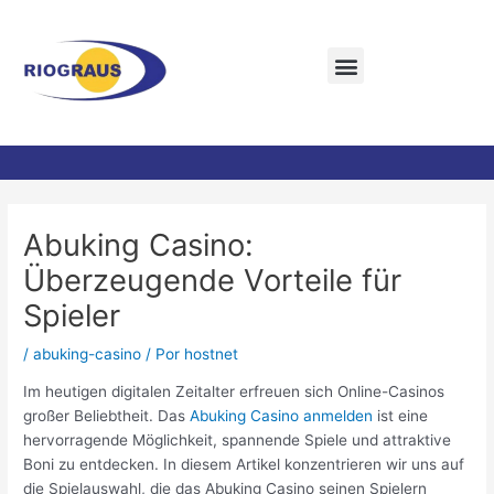
Ir
Menu
para
o
conteúdo
Post
navigation
Abuking Casino:
Überzeugende Vorteile für
Spieler
/
abuking-casino
/ Por
hostnet
Im heutigen digitalen Zeitalter erfreuen sich Online-Casinos
großer Beliebtheit. Das
Abuking Casino anmelden
ist eine
hervorragende Möglichkeit, spannende Spiele und attraktive
Boni zu entdecken. In diesem Artikel konzentrieren wir uns auf
die Spielauswahl, die das Abuking Casino seinen Spielern