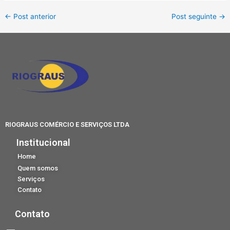
←
Post anterior
Post seguinte
→
RIOGRAUS COMÉRCIO E SERVIÇOS LTDA
Institucional
Home
Quem somos
Serviços
Contato
Contato