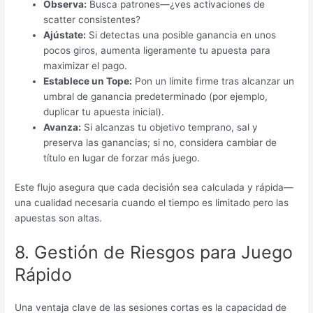
Observa:
Busca patrones—¿ves activaciones de
scatter consistentes?
Ajústate:
Si detectas una posible ganancia en unos
pocos giros, aumenta ligeramente tu apuesta para
maximizar el pago.
Establece un Tope:
Pon un límite firme tras alcanzar un
umbral de ganancia predeterminado (por ejemplo,
duplicar tu apuesta inicial).
Avanza:
Si alcanzas tu objetivo temprano, sal y
preserva las ganancias; si no, considera cambiar de
título en lugar de forzar más juego.
Este flujo asegura que cada decisión sea calculada y rápida—
una cualidad necesaria cuando el tiempo es limitado pero las
apuestas son altas.
8. Gestión de Riesgos para Juego
Rápido
Una ventaja clave de las sesiones cortas es la capacidad de