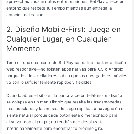
aproveches unos minutos entre reuniones, BetPlay ofrece un
entorno que respeta tu tiempo mientras aún entrega la
emoción del casino.
2. Diseño Mobile‑First: Juega en
Cualquier Lugar, en Cualquier
Momento
Todo el funcionamiento de BetPlay se realiza mediante diseño
web responsive—no existen apps nativas para iOS o Android
porque los desarrolladores saben que los navegadores móviles
ya son lo suficientemente rápidos y flexibles.
Cuando abres el sitio en la pantalla de un teléfono, el diseño
se colapsa en un menú limpio que resalta las tragamonedas
más populares y las mesas de juego rápido. La navegación se
siente natural porque cada botón está dimensionado para
alcanzar con el pulgar; no tendrás que desplazarte
interminablemente para encontrar tu próximo giro.