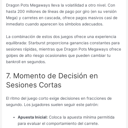
Dragon Pots Megaways lleva la volatilidad a otro nivel. Con
hasta 200 millones de líneas de pago por giro (en su versión
Mega) y carretes en cascada, ofrece pagos masivos casi de
inmediato cuando aparecen los símbolos adecuados.
La combinación de estos dos juegos ofrece una experiencia
equilibrada: Starburst proporciona ganancias constantes para
sesiones rápidas, mientras que Dragon Pots Megaways ofrece
golpes de alto riesgo ocasionales que pueden cambiar tu
bankroll en segundos.
7. Momento de Decisión en
Sesiones Cortas
El ritmo del juego corto exige decisiones en fracciones de
segundo. Los jugadores suelen seguir este patrón:
Apuesta Inicial:
Coloca la apuesta mínima permitida
para evaluar el comportamiento del carrete.