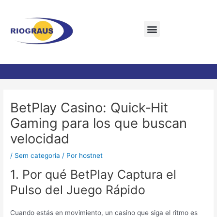
Ir
Menu
para
o
conteúdo
Post
navigation
BetPlay Casino: Quick‑Hit
Gaming para los que buscan
velocidad
/
Sem categoria
/ Por
hostnet
1. Por qué BetPlay Captura el
Pulso del Juego Rápido
Cuando estás en movimiento, un casino que siga el ritmo es