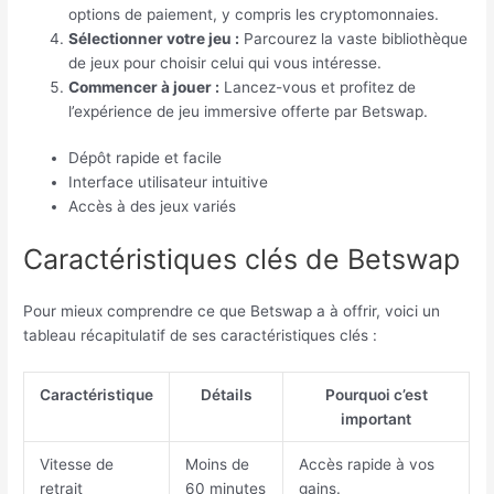
options de paiement, y compris les cryptomonnaies.
Sélectionner votre jeu :
Parcourez la vaste bibliothèque
de jeux pour choisir celui qui vous intéresse.
Commencer à jouer :
Lancez-vous et profitez de
l’expérience de jeu immersive offerte par Betswap.
Dépôt rapide et facile
Interface utilisateur intuitive
Accès à des jeux variés
Caractéristiques clés de Betswap
Pour mieux comprendre ce que Betswap a à offrir, voici un
tableau récapitulatif de ses caractéristiques clés :
Caractéristique
Détails
Pourquoi c’est
important
Vitesse de
Moins de
Accès rapide à vos
retrait
60 minutes
gains.