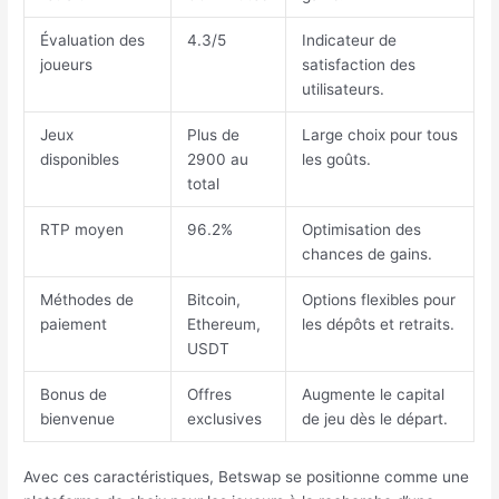
Évaluation des
4.3/5
Indicateur de
joueurs
satisfaction des
utilisateurs.
Jeux
Plus de
Large choix pour tous
disponibles
2900 au
les goûts.
total
RTP moyen
96.2%
Optimisation des
chances de gains.
Méthodes de
Bitcoin,
Options flexibles pour
paiement
Ethereum,
les dépôts et retraits.
USDT
Bonus de
Offres
Augmente le capital
bienvenue
exclusives
de jeu dès le départ.
Avec ces caractéristiques, Betswap se positionne comme une