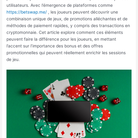
utilisateurs. Avec l’émergence de plateformes comme
https://betswap.me/
, les joueurs peuvent découvrir une
combinaison unique de jeux, de promotions alléchantes et de
méthodes de paiement rapides, y compris des transactions en
cryptomonnaie. Cet article explore comment ces éléments
peuvent faire la différence pour les joueurs, en mettant
l’accent sur l’importance des bonus et des offres
promotionnelles qui peuvent réellement enrichir les sessions
de jeu.