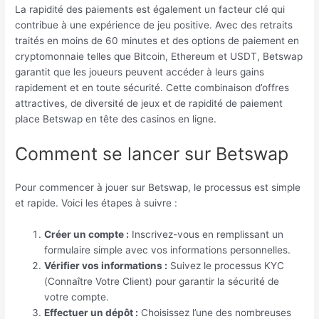
La rapidité des paiements est également un facteur clé qui
contribue à une expérience de jeu positive. Avec des retraits
traités en moins de 60 minutes et des options de paiement en
cryptomonnaie telles que Bitcoin, Ethereum et USDT, Betswap
garantit que les joueurs peuvent accéder à leurs gains
rapidement et en toute sécurité. Cette combinaison d’offres
attractives, de diversité de jeux et de rapidité de paiement
place Betswap en tête des casinos en ligne.
Comment se lancer sur Betswap
Pour commencer à jouer sur Betswap, le processus est simple
et rapide. Voici les étapes à suivre :
Créer un compte :
Inscrivez-vous en remplissant un
formulaire simple avec vos informations personnelles.
Vérifier vos informations :
Suivez le processus KYC
(Connaître Votre Client) pour garantir la sécurité de
votre compte.
Effectuer un dépôt :
Choisissez l’une des nombreuses