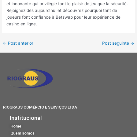
et innovante qui privilégie tant le plaisir de jeu que la sécurité.
Rejoignez dès aujourd’hui et découvrez pourquoi tant de
joueurs font confiance à Betswap pour leur expérience de
casino en ligne.
←
Post anterior
Post seguinte
→
RIOGRAUS COMÉRCIO E SERVIÇOS LTDA
Institucional
Home
Quem somos