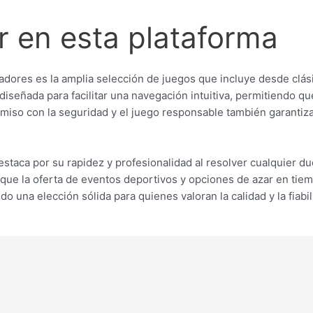
r en esta plataforma
adores es la amplia selección de juegos que incluye desde clá
 diseñada para facilitar una navegación intuitiva, permitiendo q
iso con la seguridad y el juego responsable también garantiza
destaca por su rapidez y profesionalidad al resolver cualquier d
ue la oferta de eventos deportivos y opciones de azar en tie
do una elección sólida para quienes valoran la calidad y la fiabi