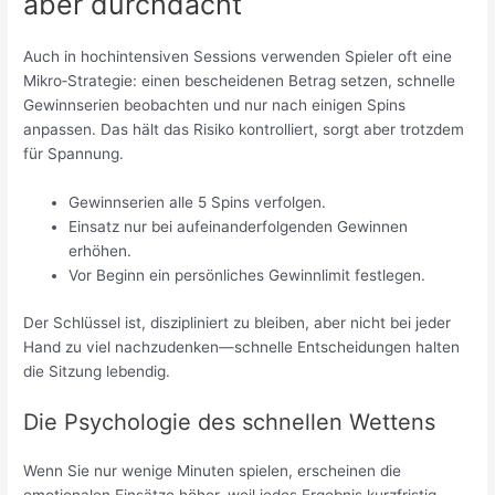
aber durchdacht
Auch in hochintensiven Sessions verwenden Spieler oft eine
Mikro‑Strategie: einen bescheidenen Betrag setzen, schnelle
Gewinnserien beobachten und nur nach einigen Spins
anpassen. Das hält das Risiko kontrolliert, sorgt aber trotzdem
für Spannung.
Gewinnserien alle 5 Spins verfolgen.
Einsatz nur bei aufeinanderfolgenden Gewinnen
erhöhen.
Vor Beginn ein persönliches Gewinnlimit festlegen.
Der Schlüssel ist, diszipliniert zu bleiben, aber nicht bei jeder
Hand zu viel nachzudenken—schnelle Entscheidungen halten
die Sitzung lebendig.
Die Psychologie des schnellen Wettens
Wenn Sie nur wenige Minuten spielen, erscheinen die
emotionalen Einsätze höher, weil jedes Ergebnis kurzfristig