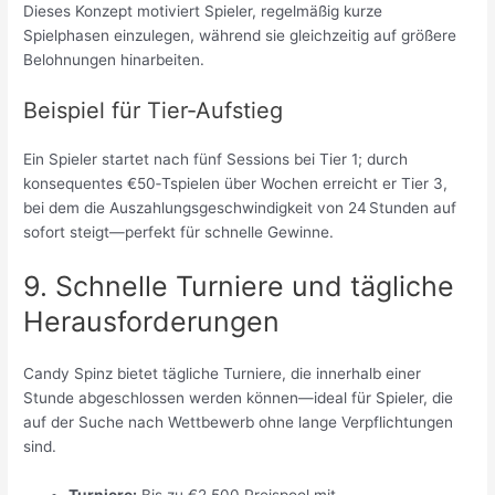
Dieses Konzept motiviert Spieler, regelmäßig kurze
Spielphasen einzulegen, während sie gleichzeitig auf größere
Belohnungen hinarbeiten.
Beispiel für Tier‑Aufstieg
Ein Spieler startet nach fünf Sessions bei Tier 1; durch
konsequentes €50‑Tspielen über Wochen erreicht er Tier 3,
bei dem die Auszahlungsgeschwindigkeit von 24 Stunden auf
sofort steigt—perfekt für schnelle Gewinne.
9. Schnelle Turniere und tägliche
Herausforderungen
Candy Spinz bietet tägliche Turniere, die innerhalb einer
Stunde abgeschlossen werden können—ideal für Spieler, die
auf der Suche nach Wettbewerb ohne lange Verpflichtungen
sind.