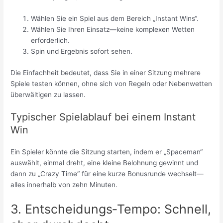
Wählen Sie ein Spiel aus dem Bereich „Instant Wins“.
Wählen Sie Ihren Einsatz—keine komplexen Wetten
erforderlich.
Spin und Ergebnis sofort sehen.
Die Einfachheit bedeutet, dass Sie in einer Sitzung mehrere
Spiele testen können, ohne sich von Regeln oder Nebenwetten
überwältigen zu lassen.
Typischer Spielablauf bei einem Instant
Win
Ein Spieler könnte die Sitzung starten, indem er „Spaceman“
auswählt, einmal dreht, eine kleine Belohnung gewinnt und
dann zu „Crazy Time“ für eine kurze Bonusrunde wechselt—
alles innerhalb von zehn Minuten.
3. Entscheidungs‑Tempo: Schnell,