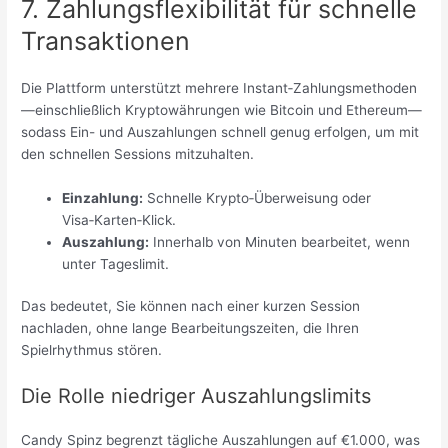
7. Zahlungsflexibilität für schnelle
Transaktionen
Die Plattform unterstützt mehrere Instant‑Zahlungsmethoden
—einschließlich Kryptowährungen wie Bitcoin und Ethereum—
sodass Ein- und Auszahlungen schnell genug erfolgen, um mit
den schnellen Sessions mitzuhalten.
Einzahlung:
Schnelle Krypto‑Überweisung oder
Visa‑Karten‑Klick.
Auszahlung:
Innerhalb von Minuten bearbeitet, wenn
unter Tageslimit.
Das bedeutet, Sie können nach einer kurzen Session
nachladen, ohne lange Bearbeitungszeiten, die Ihren
Spielrhythmus stören.
Die Rolle niedriger Auszahlungslimits
Candy Spinz begrenzt tägliche Auszahlungen auf €1.000, was