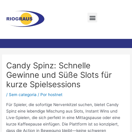
Ir
Menu
para
o
conteúdo
Post
navigation
Candy Spinz: Schnelle
Gewinne und Süße Slots für
kurze Spielsessions
/
Sem categoria
/ Por
hostnet
Für Spieler, die sofortige Nervenkitzel suchen, bietet Candy
Spinz eine lebendige Mischung aus Slots, Instant Wins und
Live‑Spielen, die sich perfekt in eine Mittagspause oder eine
kurze Kaffeepause einfügen. Die Plattform ist so konzipiert,
dass die Action in Bewegung bleibt—keine schweren