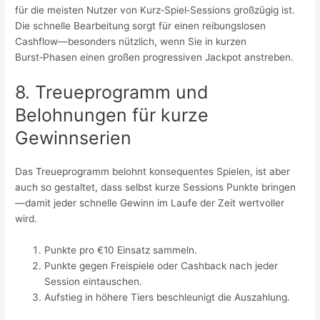
für die meisten Nutzer von Kurz‑Spiel‑Sessions großzügig ist.
Die schnelle Bearbeitung sorgt für einen reibungslosen
Cashflow—besonders nützlich, wenn Sie in kurzen
Burst‑Phasen einen großen progressiven Jackpot anstreben.
8. Treueprogramm und
Belohnungen für kurze
Gewinnserien
Das Treueprogramm belohnt konsequentes Spielen, ist aber
auch so gestaltet, dass selbst kurze Sessions Punkte bringen
—damit jeder schnelle Gewinn im Laufe der Zeit wertvoller
wird.
Punkte pro €10 Einsatz sammeln.
Punkte gegen Freispiele oder Cashback nach jeder
Session eintauschen.
Aufstieg in höhere Tiers beschleunigt die Auszahlung.