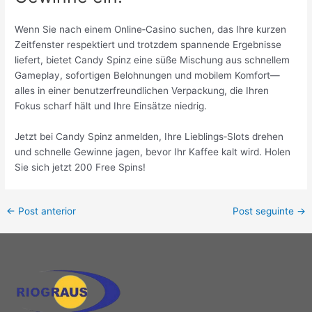
Wenn Sie nach einem Online‑Casino suchen, das Ihre kurzen
Zeitfenster respektiert und trotzdem spannende Ergebnisse
liefert, bietet Candy Spinz eine süße Mischung aus schnellem
Gameplay, sofortigen Belohnungen und mobilem Komfort—
alles in einer benutzerfreundlichen Verpackung, die Ihren
Fokus scharf hält und Ihre Einsätze niedrig.
Jetzt bei Candy Spinz anmelden, Ihre Lieblings‑Slots drehen
und schnelle Gewinne jagen, bevor Ihr Kaffee kalt wird. Holen
Sie sich jetzt 200 Free Spins!
←
Post anterior
Post seguinte
→