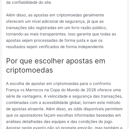
da confiabilidade do site.
Além disso, as apostas em criptomoedas geralmente
oferecem um nível adicional de segurança, já que as
transações são registradas em um livro-razão público,
tornando-as mais transparentes. Isso garante que todas as
apostas sejam processadas de forma justa e que os
resultados sejam verificados de forma independente.
Por que escolher apostas em
criptomoedas
A escolha de apostar em criptomoedas para o confronto
França vs Marrocos na Copa do Mundo de 2026 oferece uma
série de vantagens. A velocidade e segurança das transações,
combinadas com a acessibilidade global, tornam este método
de apostas atraente. Além disso, as odds disponíveis permitem
que os apostadores façam escolhas informadas baseadas em
análises detalhadas das equipes e das condições do jogo.
Apostar neste evento não só promete emoção, mas também a