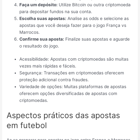
Faça um depósito:
Utilize Bitcoin ou outra criptomoeda
para depositar fundos na sua conta.
Escolha suas apostas:
Analise as odds e selecione as
apostas que você deseja fazer para o jogo França vs
Marrocos.
Confirme sua aposta:
Finalize suas apostas e aguarde
o resultado do jogo.
Acessibilidade: Apostas com criptomoedas são muitas
vezes mais rápidas e fáceis.
Segurança: Transações em criptomoedas oferecem
proteção adicional contra fraudes.
Variedade de opções: Muitas plataformas de apostas
oferecem opções diversificadas de apostas com
criptomoedas.
Aspectos práticos das apostas
em futebol
Ao se preparar para apostar no jogo entre França e Marrocos,