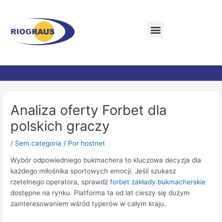
Ir
Menu
para
o
conteúdo
Post
navigation
Analiza oferty Forbet dla
polskich graczy
/
Sem categoria
/ Por
hostnet
Wybór odpowiedniego bukmachera to kluczowa decyzja dla
każdego miłośnika sportowych emocji. Jeśli szukasz
rzetelnego operatora, sprawdź
forbet zakłady bukmacherskie
dostępne na rynku. Platforma ta od lat cieszy się dużym
zainteresowaniem wśród typerów w całym kraju.