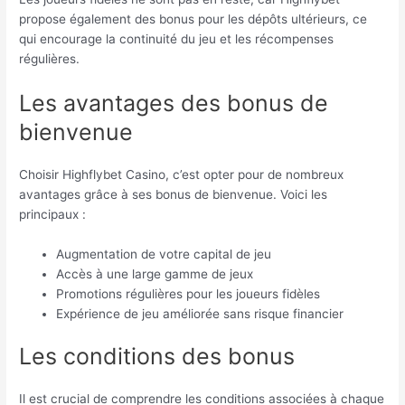
propose également des bonus pour les dépôts ultérieurs, ce
qui encourage la continuité du jeu et les récompenses
régulières.
Les avantages des bonus de
bienvenue
Choisir Highflybet Casino, c’est opter pour de nombreux
avantages grâce à ses bonus de bienvenue. Voici les
principaux :
Augmentation de votre capital de jeu
Accès à une large gamme de jeux
Promotions régulières pour les joueurs fidèles
Expérience de jeu améliorée sans risque financier
Les conditions des bonus
Il est crucial de comprendre les conditions associées à chaque