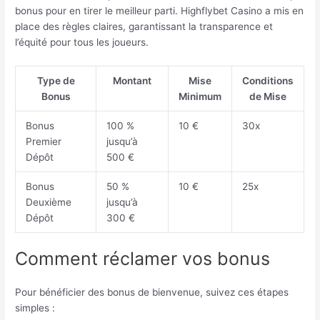
bonus pour en tirer le meilleur parti. Highflybet Casino a mis en
place des règles claires, garantissant la transparence et
l’équité pour tous les joueurs.
Type de
Montant
Mise
Conditions
Bonus
Minimum
de Mise
Bonus
100 %
10 €
30x
Premier
jusqu’à
Dépôt
500 €
Bonus
50 %
10 €
25x
Deuxième
jusqu’à
Dépôt
300 €
Comment réclamer vos bonus
Pour bénéficier des bonus de bienvenue, suivez ces étapes
simples :