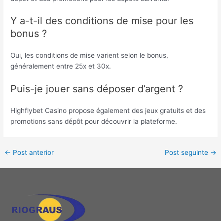
Y a-t-il des conditions de mise pour les
bonus ?
Oui, les conditions de mise varient selon le bonus,
généralement entre 25x et 30x.
Puis-je jouer sans déposer d’argent ?
Highflybet Casino propose également des jeux gratuits et des
promotions sans dépôt pour découvrir la plateforme.
←
Post anterior
Post seguinte
→