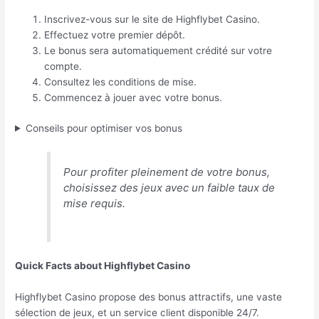
Inscrivez-vous sur le site de Highflybet Casino.
Effectuez votre premier dépôt.
Le bonus sera automatiquement crédité sur votre
compte.
Consultez les conditions de mise.
Commencez à jouer avec votre bonus.
Conseils pour optimiser vos bonus
Pour profiter pleinement de votre bonus,
choisissez des jeux avec un faible taux de
mise requis.
Quick Facts about Highflybet Casino
Highflybet Casino propose des bonus attractifs, une vaste
sélection de jeux, et un service client disponible 24/7.