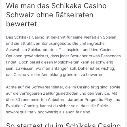
Wie man das Schikaka Casino
Schweiz ohne Rätselraten
bewertet
Das Schikaka Casino ist bekannt für seine Vielfalt an Spielen
und die attraktiven Bonusangebote. Die umfangreiche
Auswahl an Spielautomaten, Tischspielen und Live-Casino-
Optionen gewährleistet, dass jeder Besucher etwas Passendes
findet. Doch bei all diesen Möglichkeiten kann es schwierig
sein, zu wissen, wo man anfangen soll. Daher ist es wichtig,
das Casino vor der Anmeldung gründlich zu bewerten.
Achte auf die Softwareanbieter, die im Casino tätig sind, sowie
auf die verfügbaren Zahlungsmethoden und den Service. Mit
über 80 renommierten Anbietern, darunter Pragmatic Play und
Evolution Gaming, kannst du sicher sein, dass die Spiele
sowohl qualitativ hochwertig als auch fair sind.
So startest du im Schikaka Casino