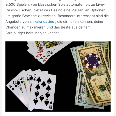
9.500 Spielen, von klassischen Spielautomaten bis zu Live-
Casino-Tischen, bietet das Casino eine Vielzahl an Optionen,
um große Gewinne zu erzielen. Besonders interessant sind die
Angebote von
shikaka casino
, die dir helfen können, deine
Chancen zu maximieren und das Beste aus deinem
Spielbudget herausholen kannst.