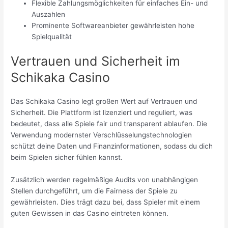
Flexible Zahlungsmöglichkeiten für einfaches Ein- und
Auszahlen
Prominente Softwareanbieter gewährleisten hohe
Spielqualität
Vertrauen und Sicherheit im
Schikaka Casino
Das Schikaka Casino legt großen Wert auf Vertrauen und
Sicherheit. Die Plattform ist lizenziert und reguliert, was
bedeutet, dass alle Spiele fair und transparent ablaufen. Die
Verwendung modernster Verschlüsselungstechnologien
schützt deine Daten und Finanzinformationen, sodass du dich
beim Spielen sicher fühlen kannst.
Zusätzlich werden regelmäßige Audits von unabhängigen
Stellen durchgeführt, um die Fairness der Spiele zu
gewährleisten. Dies trägt dazu bei, dass Spieler mit einem
guten Gewissen in das Casino eintreten können.