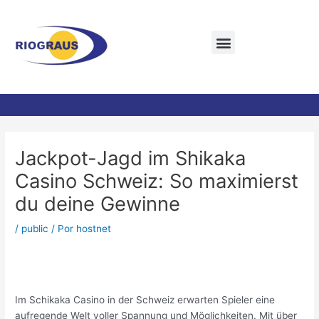
Ir
Menu
para
o
conteúdo
Post
navigation
Jackpot-Jagd im Shikaka
Casino Schweiz: So maximierst
du deine Gewinne
/
public
/ Por
hostnet
Im Schikaka Casino in der Schweiz erwarten Spieler eine
aufregende Welt voller Spannung und Möglichkeiten. Mit über