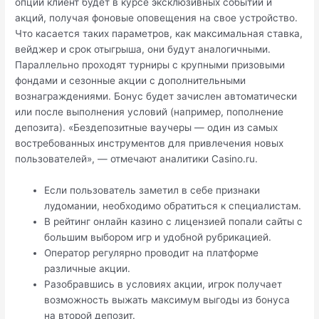
опции клиент будет в курсе эксклюзивных событий и
акций, получая фоновые оповещения на свое устройство.
Что касается таких параметров, как максимальная ставка,
вейджер и срок отыгрыша, они будут аналогичными.
Параллельно проходят турниры с крупными призовыми
фондами и сезонные акции с дополнительными
вознаграждениями. Бонус будет зачислен автоматически
или после выполнения условий (например, пополнение
депозита). «Бездепозитные ваучеры — один из самых
востребованных инструментов для привлечения новых
пользователей», — отмечают аналитики Casino.ru.
Если пользователь заметил в себе признаки
лудомании, необходимо обратиться к специалистам.
В рейтинг онлайн казино с лицензией попали сайты с
большим выбором игр и удобной рубрикацией.
Оператор регулярно проводит на платформе
различные акции.
Разобравшись в условиях акции, игрок получает
возможность выжать максимум выгоды из бонуса
на второй депозит.