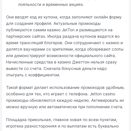
лояльности и временных акциях.
Они вводят код из купона, когда заполняют онлайн форму
для создания профиля. Актуальные промокоды
публикуются самим казино JetTon и размещаются на
партнерских сайтах. Иногда раздача купонов ведется во
время трансляций блогеров. Они сотрудничают с казино и
делятся ваучерами со зрителями, когда обозревают слоты
или демонстрируют возможности официального сайта.
Начисленные средства в казино Джеттон нельзя сразу
вывести со счета. Сначала бонусные деньги надо
отыграть с коэффициентом.
Такой формат делает использование промокодов удобным,
особенно для тех, кто играет с телефона. Jetton casino
промокоды обновляются каждую неделю. Активировать их
можно вручную или автоматически при пополнении счета.
Площадка прикольная, главное новая по всем пунктам,
игротека разносторонняя и по выплатам есть буквально