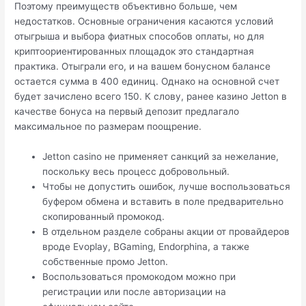
Поэтому преимуществ объективно больше, чем
недостатков. Основные ограничения касаются условий
отыгрыша и выбора фиатных способов оплаты, но для
криптоориентированных площадок это стандартная
практика. Отыграли его, и на вашем бонусном балансе
остается сумма в 400 единиц. Однако на основной счет
будет зачислено всего 150. К слову, ранее казино Jetton в
качестве бонуса на первый депозит предлагало
максимальное по размерам поощрение.
Jetton casino не применяет санкций за нежелание,
поскольку весь процесс добровольный.
Чтобы не допустить ошибок, лучше воспользоваться
буфером обмена и вставить в поле предварительно
скопированный промокод.
В отдельном разделе собраны акции от провайдеров
вроде Evoplay, BGaming, Endorphina, а также
собственные промо Jetton.
Воспользоваться промокодом можно при
регистрации или после авторизации на