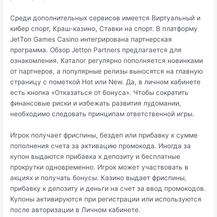
Среди дополнительных сервисов имеется Виртуальный и
кибер спорт, Краш-казино, Ставки на спорт. В платформу
JetTon Games Casino интегрирована партнерская
программа. Обзор Jetton Partners предлагается для
ознакомления. Каталог регулярно пополняется новинками
от партнеров, а популярные релизы выносятся на главную
страницу с пометкой Hot или New. Да, в личном кабинете
есть кнопка «Отказаться от бонуса». Чтобы сократить
финансовые риски и избежать развития лудомании,
необходимо следовать принципам ответственной игры.
Игрок получает фриспины, бездеп или прибавку к сумме
пополнения счета за активацию промокода. Иногда за
купон выдаются прибавка к депозиту и бесплатные
прокрутки одновременно. Игрок может участвовать в
акциях и получать бонусы. Казино выдает фриспины,
прибавку к депозиту и деньги на счет за ввод промокодов.
Купоны активируются при регистрации или используются
после авторизации в Личном кабинете.