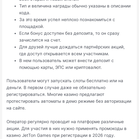
Тип и величина награды обычно указаны в описании
кода.
За это время успел неплохо познакомиться с
площадкой.
Если бонус доступен без депозита, то он сразу
зачислится на счет.
Для друзей лучше дождаться партнёрских акций,
где доступ открывается всем участникам.
В нем пользователь может внести депозит с
помощью карты, ЭПС или криптовалют.
Пользователи могут запускать слоты бесплатно или на
деньги. В первом случае даже не обязательно
регистрироваться. Многие казино предлагают
протестировать автоматы в демо режиме без авторизации
на сайте.
Оператор регулярно проводит на платформе различные
акции. Для участия в них нужно применять промокоды в
казино JetTon Games при регистрации в 2026 году.