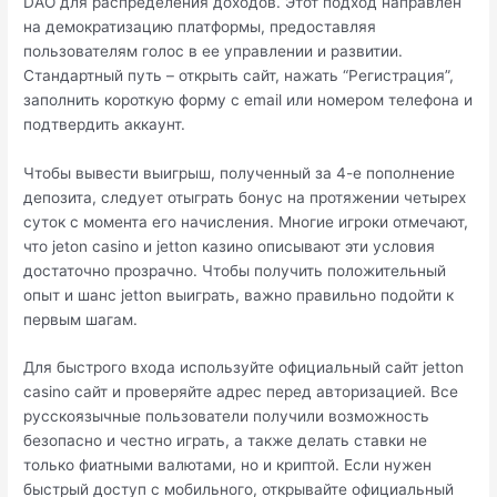
DAO для распределения доходов. Этот подход направлен
на демократизацию платформы, предоставляя
пользователям голос в ее управлении и развитии.
Стандартный путь – открыть сайт, нажать “Регистрация”,
заполнить короткую форму с email или номером телефона и
подтвердить аккаунт.
Чтобы вывести выигрыш, полученный за 4-е пополнение
депозита, следует отыграть бонус на протяжении четырех
суток с момента его начисления. Многие игроки отмечают,
что jeton casino и jetton казино описывают эти условия
достаточно прозрачно. Чтобы получить положительный
опыт и шанс jetton выиграть, важно правильно подойти к
первым шагам.
Для быстрого входа используйте официальный сайт jetton
casino сайт и проверяйте адрес перед авторизацией. Все
русскоязычные пользователи получили возможность
безопасно и честно играть, а также делать ставки не
только фиатными валютами, но и криптой. Если нужен
быстрый доступ с мобильного, открывайте официальный