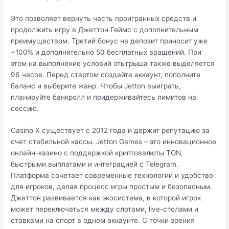
Это позволяет вернуть часть проигранных средств и
продолжить игру в Джеттон Геймс с дополнительным
преимуществом. Третий бонус на депозит приносит уже
+100% и дополнительно 50 бесплатных вращений. При
этом на выполнение условий отыгрыша также выделяется
96 часов. Перед стартом создайте аккаунт, пополните
баланс и выберите жанр. Чтобы Jetton выиграть,
планируйте банкролл и придерживайтесь лимитов на
сессию.
Casino X существует с 2012 года и держит репутацию за
счет стабильной кассы. Jetton Games – это инновационное
онлайн-казино с поддержкой криптовалюты TON,
быстрыми выплатами и интеграцией с Telegram.
Платформа сочетает современные технологии и удобство
для игроков, делая процесс игры простым и безопасным.
Джеттон развивается как экосистема, в которой игрок
может переключаться между слотами, live-столами и
ставками на спорт в одном аккаунте. С точки зрения