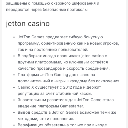
защищены с помощью сквозного шифрования и
передаются через безопасные протоколы.
jetton casino
JetTon Games предлагает гибкую бонусную
программу, ориентированную как на новых игроков,
так и на постоянных пользователей.
В подборках иногда сравнивают jeton casino с
другими платформами, но ключевым остаётся
качество провайдеров и скорость соединения.
Платформа JetTon Gaming дает шанс на
дополнительный выигрыш каждому без исключения.
Casino X существует с 2012 года и держит
репутацию за счет стабильной кассы.
Значительным развитием для JetTon Game стало
введение платформы Gamestarter.
Вывод средств в JetTon Games возможен теми же
методами, что и пополнение.
Верификация обязательна только при выводе