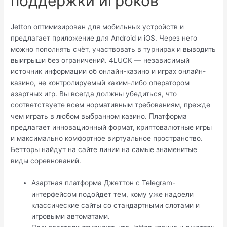
поддержки игроков
Jetton оптимизирован для мобильных устройств и
предлагает приложение для Android и iOS. Через него
можно пополнять счёт, участвовать в турнирах и выводить
выигрыши без ограничений. 4LUCK — независимый
источник информации об онлайн-казино и играх онлайн-
казино, не контролируемый каким-либо оператором
азартных игр. Вы всегда должны убедиться, что
соответствуете всем нормативным требованиям, прежде
чем играть в любом выбранном казино. Платформа
предлагает инновационный формат, криптовалютные игры
и максимально комфортное виртуальное пространство.
Бетторы найдут на сайте линии на самые знаменитые
виды соревнований.
Азартная платформа Джеттон с Telegram-
интерфейсом подойдет тем, кому уже надоели
классические сайты со стандартными слотами и
игровыми автоматами.