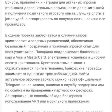
Бонусы, привилегии и награды для активных игроков
открывают дополнительные возможности для выигрышей
и получения позитивного игрового опыта. Лучшие слоты в
jetton удобно отсортировать по популярности, новизне или
провайдеру.
Видение проекта заключается в слиянии миров
криптовалют и азартных развлечений, обеспечивая
безопасный, прозрачный и приятный игровой опыт для
всех участников. Площадка поддерживает банковские
карты Visa и MasterCard, электронные кошельки и широкий
спектр криптовалют. Криптовалютные выплаты
обрабатываются почти мгновенно, банковские переводы
занимают от одного до трех рабочих дней. Найти
актуальное рабочее зеркало можно через официальный
Telegram-канал казино, написав в службу поддержки или
по ссылкам на проверенных партнерских ресурсах.
Альтернативные способы обхода блокировок –
использование VPN или мобильного приложения.