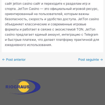
сайт jetton casino сайт и переходите к разделам игр и
спорта. JetTon Casino — это официальный игровой ресурс,
ориентированный на пользователей, которым важны
безопасность, скорость и удобство доступа. JetTon casino
объединяет классические и современные игровые
форматы и работает в связке с экосистемой TON. JetTon
casino предлагает единый аккаунт, интеграцию с Telegram
и быстрые платежи, что делает платформу практичной для
ежедневного использования.
←
Post anterior
Post seguinte
→