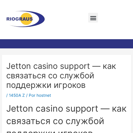
Ir
Menu
para
o
conteúdo
Post
navigation
Jetton casino support — как
связаться со службой
поддержки игроков
/
1450A Z
/ Por
hostnet
Jetton casino support — как
связаться со службой