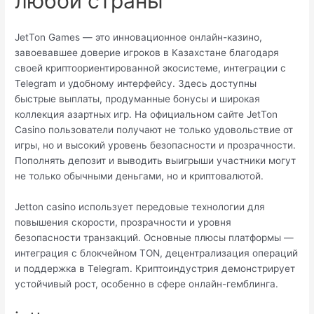
любой страны
JetTon Games — это инновационное онлайн-казино,
завоевавшее доверие игроков в Казахстане благодаря
своей криптоориентированной экосистеме, интеграции с
Telegram и удобному интерфейсу. Здесь доступны
быстрые выплаты, продуманные бонусы и широкая
коллекция азартных игр. На официальном сайте JetTon
Casino пользователи получают не только удовольствие от
игры, но и высокий уровень безопасности и прозрачности.
Пополнять депозит и выводить выигрыши участники могут
не только обычными деньгами, но и криптовалютой.
Jetton casino использует передовые технологии для
повышения скорости, прозрачности и уровня
безопасности транзакций. Основные плюсы платформы —
интеграция с блокчейном TON, децентрализация операций
и поддержка в Telegram. Криптоиндустрия демонстрирует
устойчивый рост, особенно в сфере онлайн-гемблинга.