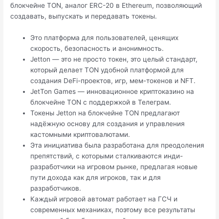
блокчейне TON, аналог ERC-20 в Ethereum, позволяющий
создавать, выпускать и передавать токены.
Это платформа для пользователей, ценящих
скорость, безопасность и анонимность.
Jetton — это не просто токен, это целый стандарт,
который делает TON удобной платформой для
создания DeFi-проектов, игр, мем-токенов и NFT.
JetTon Games — инновационное криптоказино на
блокчейне TON с поддержкой в Телеграм.
Токены Jetton на блокчейне TON предлагают
надёжную основу для создания и управления
кастомными криптовалютами.
Эта инициатива была разработана для преодоления
препятствий, с которыми сталкиваются инди-
разработчики на игровом рынке, предлагая новые
пути дохода как для игроков, так и для
разработчиков.
Каждый игровой автомат работает на ГСЧ и
современных механиках, поэтому все результаты