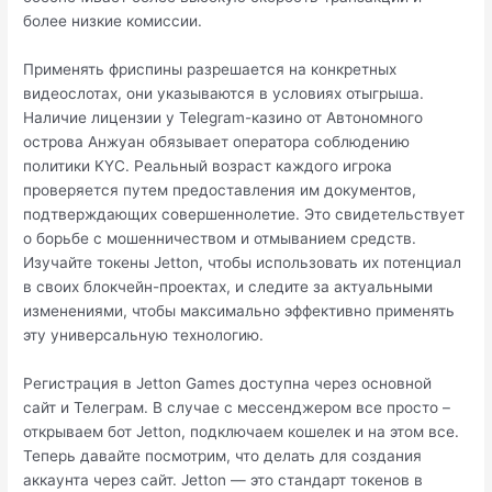
более низкие комиссии.
Применять фриспины разрешается на конкретных
видеослотах, они указываются в условиях отыгрыша.
Наличие лицензии у Telegram-казино от Автономного
острова Анжуан обязывает оператора соблюдению
политики KYC. Реальный возраст каждого игрока
проверяется путем предоставления им документов,
подтверждающих совершеннолетие. Это свидетельствует
о борьбе с мошенничеством и отмыванием средств.
Изучайте токены Jetton, чтобы использовать их потенциал
в своих блокчейн-проектах, и следите за актуальными
изменениями, чтобы максимально эффективно применять
эту универсальную технологию.
Регистрация в Jetton Games доступна через основной
сайт и Телеграм. В случае с мессенджером все просто –
открываем бот Jetton, подключаем кошелек и на этом все.
Теперь давайте посмотрим, что делать для создания
аккаунта через сайт. Jetton — это стандарт токенов в