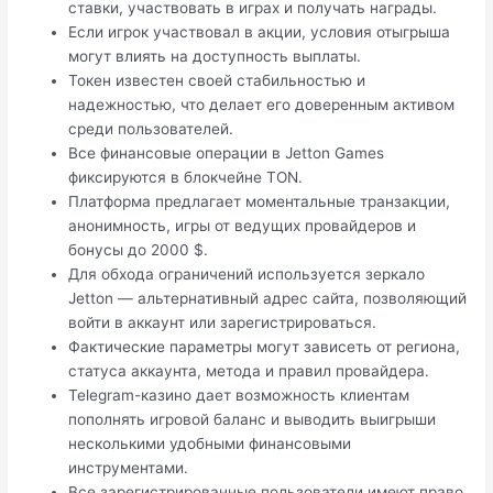
ставки, участвовать в играх и получать награды.
Если игрок участвовал в акции, условия отыгрыша
могут влиять на доступность выплаты.
Токен известен своей стабильностью и
надежностью, что делает его доверенным активом
среди пользователей.
Все финансовые операции в Jetton Games
фиксируются в блокчейне TON.
Платформа предлагает моментальные транзакции,
анонимность, игры от ведущих провайдеров и
бонусы до 2000 $.
Для обхода ограничений используется зеркало
Jetton — альтернативный адрес сайта, позволяющий
войти в аккаунт или зарегистрироваться.
Фактические параметры могут зависеть от региона,
статуса аккаунта, метода и правил провайдера.
Telegram-казино дает возможность клиентам
пополнять игровой баланс и выводить выигрыши
несколькими удобными финансовыми
инструментами.
Все зарегистрированные пользователи имеют право