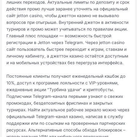
лишних переходов. Актуальные лимиты по депозиту и срок
действия промо лучше заранее уточнять на официальный
сайт jetton casino, чтобы джеттон казино не вызывало
вопросов при отыгрыше. Внутренний джетон в активности
турниров и промо может учитываться по правилам акции.
Главный плюс площадки — возможность быстрой
регистрации в Jetton через Telegram. Через jetton casino
сайт пользователь быстрее переходит к играм, ставкам и
личному кабинету, а джеттон казино остаётся доступным
и на мобильных устройствах без перегруза интерфейса.
Постоянные клиенты получают еженедельный кэшбэк до
10%, доступ к программе лояльности с VIP-уровнями,
ежедневные акции "Турбина удачи" и криптобусты.
Подписчики Telegram-канала первыми узнают о свежих
промокодах, бездепозитных фриспинах и закрытых
турнирах. Найти актуальное рабочее зеркало можно через
официальный Telegram-канал казино, написав в службу
поддержки или по ссылкам на проверенных партнерских
ресурсах. Альтернативные способы обхода блокировок –
использование VPN или мобильного приложения.