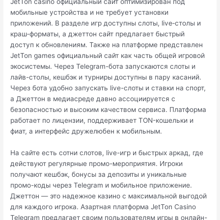
JetTon casino официальный сайт оптимизирован под
мобильные устройства и не требует установки
приложений. В разделе игр доступны слоты, live‑столы и
краш‑форматы, а джеттон сайт предлагает быстрый
доступ к обновлениям. Также на платформе представлен
JetTon games официальный сайт как часть общей игровой
экосистемы. Через Telegram-бота запускаются слоты и
лайв-столы, кешбэк и турниры доступны в пару касаний.
Через бота удобно запускать live-слоты и ставки на спорт,
а Джеттон в медиасреде давно ассоциируется с
безопасностью и высоким качеством сервиса. Платформа
работает по лицензии, поддерживает TON-кошельки и
фиат, а интерфейс дружелюбен к мобильным.
На сайте есть сотни слотов, live-игр и быстрых аркад, где
действуют регулярные промо-мероприятия. Игроки
получают кешбэк, бонусы за депозиты и уникальные
промо-коды через Telegram и мобильное приложение.
Джеттон — это надежное казино с максимальной выгодой
для каждого игрока. Азартная платформа JetTon Casino
Telegram предлагает своим пользователям игры в онлайн-