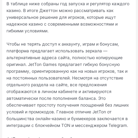
В таблице ниже собраны год запуска и регулятор каждого
казино. В итоге Джеттон можно рассматривать как
универсальное решение для игроков, которые ищут
надежное казино с современными возможностями и
гибкими условиями.
Чтобы не терять доступ к аккаунту, играм и бонусам,
платформа предлагает использовать зеркала —
альтернативные адреса сайта, полностью копирующие
оригинал. JetTon Games предлагает гибкую бонусную
программу, ориентированную как на новых игроков, так и
на постоянных пользователей. Несмотря на отсутствие
отдельного раздела на сайте, все предложения
отображаются в личном кабинете и активируются
автоматически после пополнения баланса. Это
обеспечивает простоту получения поощрений без лишних
условий и промокодов. Главное отличие JetTon от
большинства онлайн-казино и букмекеров заключается в
интеграции с блокчейном TON и мессенджером Telegram.