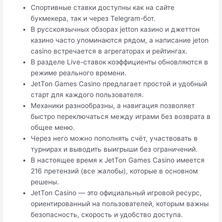
Спортивные ставки доступны как на сайте
букмекера, так и через Telegram-бот.
В русскоязычных обзорах jetton казино и джеттон
казино часто упоминаются рядом, а написание jeton
casino встречается в агрегаторах и рейтингах.
В разделе Live-ставок коэффициенты обновляются в
режиме реального времени.
JetTon Games Casino предлагает простой и удобный
старт для каждого пользователя.
Механики разнообразны, а навигация позволяет
быстро переключаться между играми без возврата в
общее меню.
Через него можно пополнять счёт, участвовать в
турнирах и выводить выигрыши без ограничений.
В настоящее время к JetTon Games Casino имеется
216 претензий (все жалобы), которые в основном
решены.
JetTon Casino — это официальный игровой ресурс,
ориентированный на пользователей, которым важны
безопасность, скорость и удобство доступа.