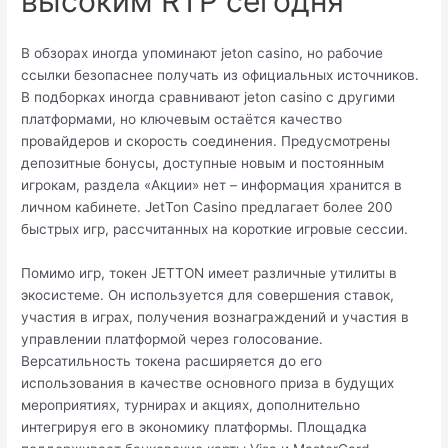
высоким RTP сегодня
В обзорах иногда упоминают jeton casino, но рабочие
ссылки безопаснее получать из официальных источников.
В подборках иногда сравнивают jeton casino с другими
платформами, но ключевым остаётся качество
провайдеров и скорость соединения. Предусмотрены
депозитные бонусы, доступные новым и постоянным
игрокам, раздела «Акции» нет – информация хранится в
личном кабинете. JetTon Casino предлагает более 200
быстрых игр, рассчитанных на короткие игровые сессии.
Помимо игр, токен JETTON имеет различные утилиты в
экосистеме. Он используется для совершения ставок,
участия в играх, получения вознаграждений и участия в
управлении платформой через голосование.
Версатильность токена расширяется до его
использования в качестве основного приза в будущих
мероприятиях, турнирах и акциях, дополнительно
интегрируя его в экономику платформы. Площадка