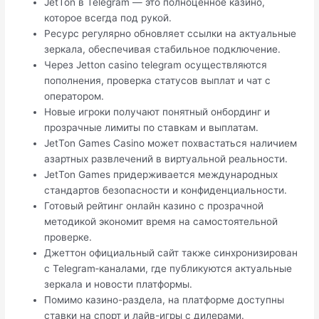
JetTon в Telegram — это полноценное казино,
которое всегда под рукой.
Ресурс регулярно обновляет ссылки на актуальные
зеркала, обеспечивая стабильное подключение.
Через Jetton casino telegram осуществляются
пополнения, проверка статусов выплат и чат с
оператором.
Новые игроки получают понятный онбординг и
прозрачные лимиты по ставкам и выплатам.
JetTon Games Casino может похвастаться наличием
азартных развлечений в виртуальной реальности.
JetTon Games придерживается международных
стандартов безопасности и конфиденциальности.
Готовый рейтинг онлайн казино с прозрачной
методикой экономит время на самостоятельной
проверке.
Джеттон официальный сайт также синхронизирован
с Telegram‑каналами, где публикуются актуальные
зеркала и новости платформы.
Помимо казино-раздела, на платформе доступны
ставки на спорт и лайв-игры с дилерами.