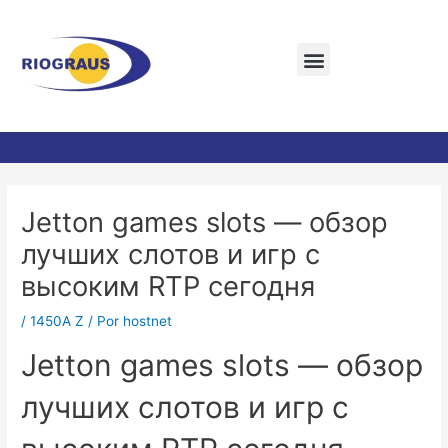
Ir
Menu
para
o
conteúdo
Post
navigation
Jetton games slots — обзор
лучших слотов и игр с
высоким RTP сегодня
/
1450A Z
/ Por
hostnet
Jetton games slots — обзор
лучших слотов и игр с