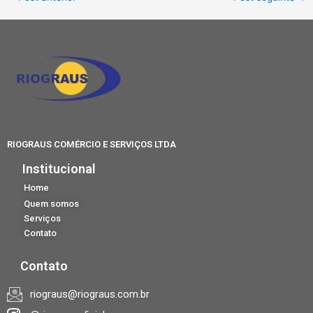
RIOGRAUS COMÉRCIO E SERVIÇOS LTDA
Institucional
Home
Quem somos
Serviços
Contato
Contato
riograus@riograus.com.br