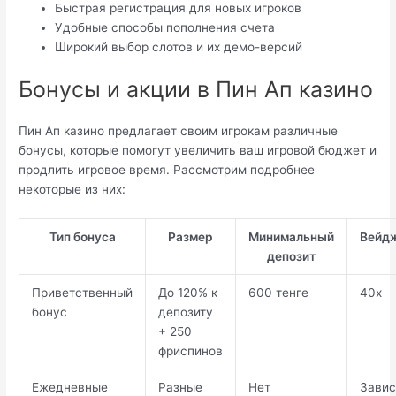
Быстрая регистрация для новых игроков
Удобные способы пополнения счета
Широкий выбор слотов и их демо-версий
Бонусы и акции в Пин Ап казино
Пин Ап казино предлагает своим игрокам различные
бонусы, которые помогут увеличить ваш игровой бюджет и
продлить игровое время. Рассмотрим подробнее
некоторые из них:
Тип бонуса
Размер
Минимальный
Вейд
депозит
Приветственный
До 120% к
600 тенге
40x
бонус
депозиту
+ 250
фриспинов
Ежедневные
Разные
Нет
Завис