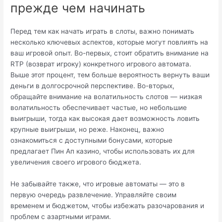
прежде чем начинать
Перед тем как начать играть в слоты, важно понимать
несколько ключевых аспектов, которые могут повлиять на
ваш игровой опыт. Во-первых, стоит обратить внимание на
RTP (возврат игроку) конкретного игрового автомата.
Выше этот процент, тем больше вероятность вернуть ваши
деньги в долгосрочной перспективе. Во-вторых,
обращайте внимание на волатильность слотов — низкая
волатильность обеспечивает частые, но небольшие
выигрыши, тогда как высокая дает возможность ловить
крупные выигрыши, но реже. Наконец, важно
ознакомиться с доступными бонусами, которые
предлагает Пин Ап казино, чтобы использовать их для
увеличения своего игрового бюджета.
Не забывайте также, что игровые автоматы — это в
первую очередь развлечение. Управляйте своим
временем и бюджетом, чтобы избежать разочарования и
проблем с азартными играми.