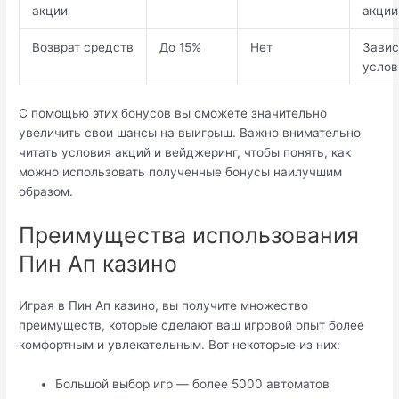
акции
акции
Возврат средств
До 15%
Нет
Завис
услов
С помощью этих бонусов вы сможете значительно
увеличить свои шансы на выигрыш. Важно внимательно
читать условия акций и вейджеринг, чтобы понять, как
можно использовать полученные бонусы наилучшим
образом.
Преимущества использования
Пин Ап казино
Играя в Пин Ап казино, вы получите множество
преимуществ, которые сделают ваш игровой опыт более
комфортным и увлекательным. Вот некоторые из них:
Большой выбор игр — более 5000 автоматов