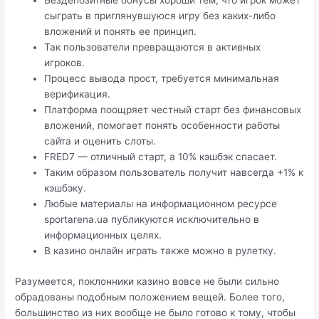
Бездепозитные бонусы хороши тем, что игрок может
сыграть в приглянувшуюся игру без каких-либо
вложений и понять ее принцип.
Так пользователи превращаются в активных
игроков.
Процесс вывода прост, требуется минимальная
верификация.
Платформа поощряет честный старт без финансовых
вложений, помогает понять особенности работы
сайта и оценить слоты.
FRED7 — отличный старт, а 10% кэшбэк спасает.
Таким образом пользователь получит навсегда +1% к
кэшбэку.
Любые материалы на информационном ресурсе
sportarena.ua публикуютcя исключительно в
информационных целях.
В казино онлайн играть также можно в рулетку.
Разумеется, поклонники казино вовсе не были сильно
обрадованы подобным положением вещей. Более того,
большинство из них вообще не было готово к тому, чтобы