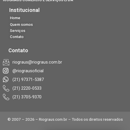
Institucional
Home
Quem somos
Serviços
Contato
Contato
riograus@riograus.com.br
@riograusoficial
(21) 97371-5387
(21) 2220-0533
(21) 3705-9370
© 2007 – 2026 – Riograus.com.br – Todos os direitos reservados