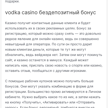
подарки.
vodka casino бездепозитный бонус
Казино получит контактные данные клиента и будет
использовать их в своих рекламных целях. Бонус за
регистрацию, который можно сразу снять — это довольно
редкое явление для онлайн-казино, ведь он совершенно
невыгодный для оператора. По сути он просто дарит
новым клиентам деньги, которые те тут же могут
обналичить, ведь вейджера нет. Затем они могут покинуть
сайт, и казино останется в минусе. Каждый может
написать нам, прислать свою новость о спорте или казино,
оставить отзыв, пообщаться с другими игроками.
С помощью рабочих купонов можно получить больше
бонусов. Они могут указать комбинацию в форме для
регистрации. Большинство промо активируются в Личном
кабинете. Нужно выбрать какое-то из них, а затем нажать
на кнопку «Получить», «Активировать» или «Отправить
запрос». Если бонус депозитный, требуется внести на