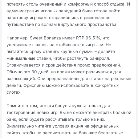
потерять столь очевидный и комфортный способ отдыха. И
администрация игорных заведений была готова пойти
навстречу игрокам, отправившись в рискованное
путешествие по волнам виртуального пространства.
Например, Sweet Bonanza имеет RTP 96.51%, что
увеличивает шансы на стабильные выигрыши. Не
пытайтесь сразу ставить крупные суммы – делайте
минимальные ставки, чтобы растянуть банкролл.
Ограничивается и срок действия промо предложений.
Обычно это 30 дней, но время может различаться для
разных акций. Они предназначены для ставок на реальные
деньги. Фриспины можно использовать в конкретных
слотах.
Помните о том, что эти бонусы нужны только для
тестирования новых игр. Вы не сможете выиграть большой
банк, если будете рассчитывать только на них.
Внимательно читайте условия акция на официальных
сайтах, чтобы не рассчитывать на большие бесплатные