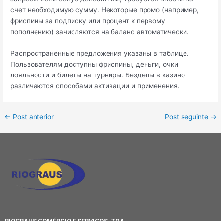
счет необходимую сумму. Некоторые промо (например,
фриспины за подписку или процент к первому
пополнению) зачисляются на баланс автоматически.
Распространенные предложения указаны в таблице.
Пользователям доступны фриспины, деньги, очки
лояльности и билеты на турниры. Бездепы в казино
различаются способами активации и применения.
←
Post anterior
Post seguinte
→
RIOGRAUS COMÉRCIO E SERVIÇOS LTDA