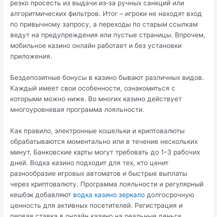
резко просесть из выдачи из‑за ручных санкций или
алгоритмических фильтров. Итог – игроки не находят вход
по привычному запросу, а переходы по старым ссылкам
ведут на предупреждения или пустые страницы. Впрочем,
мобильное казино онлайн работает и без установки
приложения.
Бездепозитные бонусы в казино бывают различных видов.
Каждый имеет свои особенности, ознакомиться с
которыми можно ниже. Во многих казино действует
многоуровневая программа лояльности.
Как правило, электронные кошельки и криптовалюты
обрабатываются моментально или в течение нескольких
минут. Банковские карты могут требовать до 1–3 рабочих
дней. Водка казино подходит для тех, кто ценит
разнообразие игровых автоматов и быстрые выплаты
через криптовалюту. Программа лояльности и регулярный
кешбэк добавляют
водка казино зеркало
долгосрочную
ценность для активных посетителей. Регистрация и
первая ставка в онлайн казино на реальные деньги