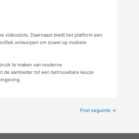
e videoslots. Daarnaast biedt het platform een
 specifiek ontworpen om zowel op mobiele
ebruik te maken van moderne
akt de aanbieder tot een betrouwbare keuze
lomgeving.
Post seguinte
→