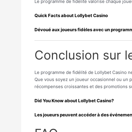
Le programme de fidélité valorise chaque joue
Quick Facts about Lollybet Casino
Dévoué aux joueurs fidèles avec un programm
Conclusion sur l
Le programme de fidélité de Lollybet Casino n
Que vous soyez un joueur occasionnel ou un p
récompenses croissantes et des promotions su
Did You Know about Lollybet Casino?
Les joueurs peuvent accéder à des événemen