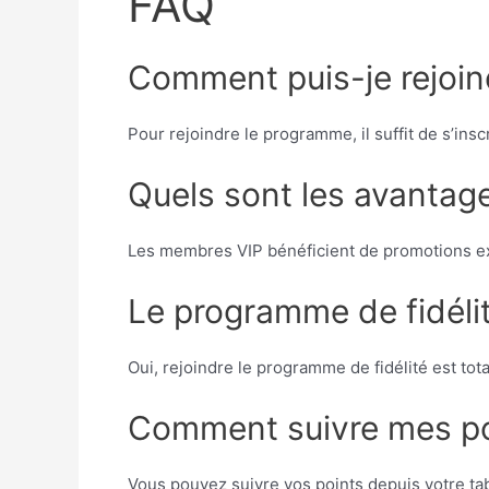
FAQ
Comment puis-je rejoind
Pour rejoindre le programme, il suffit de s’ins
Quels sont les avantag
Les membres VIP bénéficient de promotions exclu
Le programme de fidélité
Oui, rejoindre le programme de fidélité est tota
Comment suivre mes poi
Vous pouvez suivre vos points depuis votre tabl