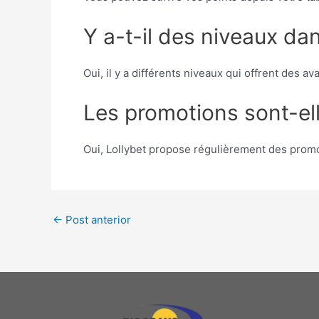
Y a-t-il des niveaux da
Oui, il y a différents niveaux qui offrent des av
Les promotions sont-ell
Oui, Lollybet propose régulièrement des prom
←
Post anterior