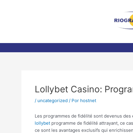
Ir
para
o
conteúdo
Post
navigation
Lollybet Casino: Progr
/
uncategorized
/ Por
hostnet
Les programmes de fidélité sont devenus des él
lollybet
programme de fidélité attrayant, ce ca
ce sont les avantages exclusifs qui enrichissen