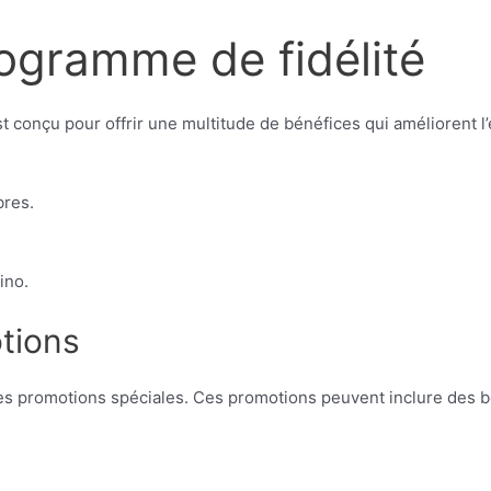
ogramme de fidélité
 conçu pour offrir une multitude de bénéfices qui améliorent l’
res.
ino.
tions
des promotions spéciales. Ces promotions peuvent inclure des b