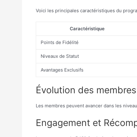
Voici les principales caractéristiques du progr
Caractéristique
Points de Fidélité
Niveaux de Statut
Avantages Exclusifs
Évolution des membres
Les membres peuvent avancer dans les niveaux 
Engagement et Récom