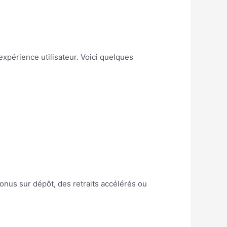
expérience utilisateur. Voici quelques
onus sur dépôt, des retraits accélérés ou