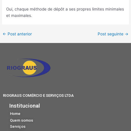
Oui, chaque méthode de dépôt a ses propres limites minimales
et maximales.
←
Post anterior
Post seguinte
→
RIOGRAUS COMÉRCIO E SERVIÇOS LTDA
Institucional
Home
Quem somos
Serviços