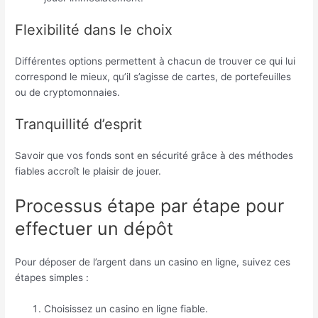
Flexibilité dans le choix
Différentes options permettent à chacun de trouver ce qui lui
correspond le mieux, qu’il s’agisse de cartes, de portefeuilles
ou de cryptomonnaies.
Tranquillité d’esprit
Savoir que vos fonds sont en sécurité grâce à des méthodes
fiables accroît le plaisir de jouer.
Processus étape par étape pour
effectuer un dépôt
Pour déposer de l’argent dans un casino en ligne, suivez ces
étapes simples :
Choisissez un casino en ligne fiable.