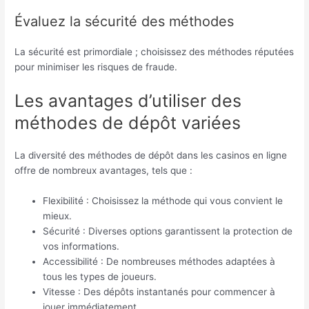
Évaluez la sécurité des méthodes
La sécurité est primordiale ; choisissez des méthodes réputées
pour minimiser les risques de fraude.
Les avantages d’utiliser des
méthodes de dépôt variées
La diversité des méthodes de dépôt dans les casinos en ligne
offre de nombreux avantages, tels que :
Flexibilité : Choisissez la méthode qui vous convient le
mieux.
Sécurité : Diverses options garantissent la protection de
vos informations.
Accessibilité : De nombreuses méthodes adaptées à
tous les types de joueurs.
Vitesse : Des dépôts instantanés pour commencer à
jouer immédiatement.