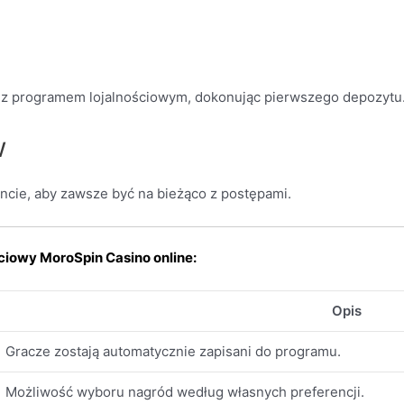
ę z programem lojalnościowym, dokonując pierwszego depozytu
w
ncie, aby zawsze być na bieżąco z postępami.
ciowy MoroSpin Casino online:
Opis
Gracze zostają automatycznie zapisani do programu.
Możliwość wyboru nagród według własnych preferencji.