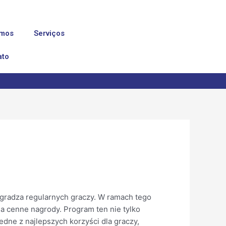
mos
Serviços
ato
nagradza regularnych graczy. W ramach tego
a cenne nagrody. Program ten nie tylko
edne z najlepszych korzyści dla graczy,