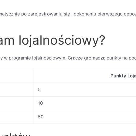
atycznie po zarejestrowaniu się i dokonaniu pierwszego depoz
am lojalnościowy?
rody w programie lojalnościowym. Gracze gromadzą punkty na po
Punkty Loj
5
10
50