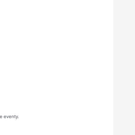
e eventy.