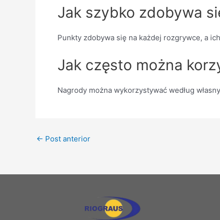
Jak szybko zdobywa si
Punkty zdobywa się na każdej rozgrywce, a ich 
Jak często można korz
Nagrody można wykorzystywać według własnych 
←
Post anterior