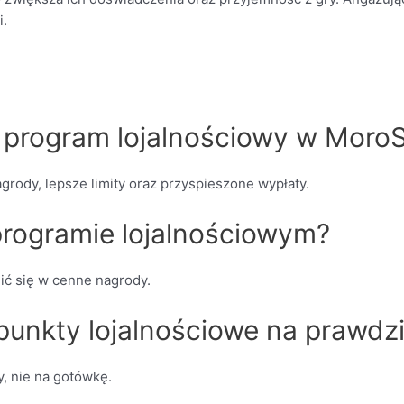
i.
i program lojalnościowy w MoroS
rody, lepsze limity oraz przyspieszone wypłaty.
programie lojalnościowym?
ić się w cenne nagrody.
unkty lojalnościowe na prawdz
, nie na gotówkę.