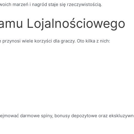
woich marzeń i nagród staje się rzeczywistością.
ramu Lojalnościowego
rzynosi wiele korzyści dla graczy. Oto kilka z nich:
ejmować darmowe spiny, bonusy depozytowe oraz ekskluzywn