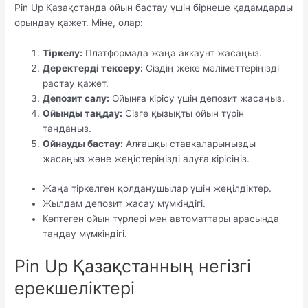
Pin Up Қазақстанда ойын бастау үшін бірнеше қадамдарды
орындау қажет. Міне, олар:
Тіркелу:
Платформада жаңа аккаунт жасаңыз.
Деректерді тексеру:
Сіздің жеке мәліметтеріңізді
растау қажет.
Депозит салу:
Ойынға кірісу үшін депозит жасаңыз.
Ойынды таңдау:
Сізге қызықты ойын түрін
таңдаңыз.
Ойнауды бастау:
Алғашқы ставкаларыңызды
жасаңыз және жеңістеріңізді алуға кірісіңіз.
Жаңа тіркелген қолданушылар үшін жеңілдіктер.
Жылдам депозит жасау мүмкіндігі.
Көптеген ойын түрлері мен автоматтары арасында
таңдау мүмкіндігі.
Pin Up Қазақстанның негізгі
ерекшеліктері