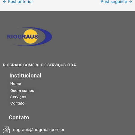
←
Post anterior
Post seguinte
→
RIOGRAUS COMÉRCIO E SERVIÇOS LTDA
Institucional
Home
Quem somos
Serviços
Contato
Contato
riograus@riograus.com.br