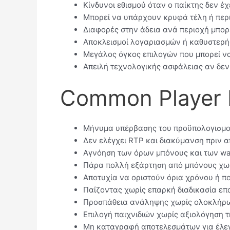
Κίνδυνοι εθισμού όταν ο παίκτης δεν έχ
Μπορεί να υπάρχουν κρυφά τέλη ή περ
Διαφορές στην άδεια ανά περιοχή μπορ
Αποκλεισμοί λογαριασμών ή καθυστερή
Μεγάλος όγκος επιλογών που μπορεί ν
Απειλή τεχνολογικής ασφάλειας αν δεν 
Common Player 
Μήνυμα υπέρβασης του προϋπολογισμο
Δεν ελέγχει RTP και διακύμανση πριν α
Αγνόηση των όρων μπόνους και των wa
Πάρα πολλή εξάρτηση από μπόνους χω
Αποτυχία να οριστούν όρια χρόνου ή π
Παίζοντας χωρίς επαρκή διαδικασία ε
Προσπάθεια ανάληψης χωρίς ολοκλήρω
Επιλογή παιχνιδιών χωρίς αξιολόγηση τ
Μη καταγραφή αποτελεσμάτων για έλε