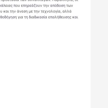
σφάλειας που επηρεάζουν την απόδοση των
υ και την άνεση με την τεχνολογία, αλλά
αθοδήγηση για τη διαδικασία επαλήθευσης και