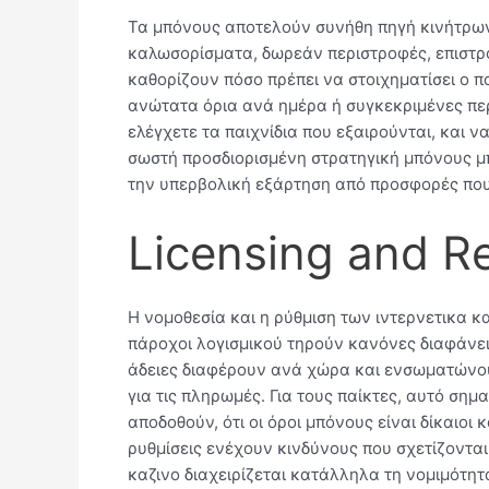
Τα μπόνους αποτελούν συνήθη πηγή κινήτρων 
καλωσορίσματα, δωρεάν περιστροφές, επιστρο
καθορίζουν πόσο πρέπει να στοιχηματίσει ο π
ανώτατα όρια ανά ημέρα ή συγκεκριμένες περ
ελέγχετε τα παιχνίδια που εξαιρούνται, και ν
σωστή προσδιορισμένη στρατηγική μπόνους μπ
την υπερβολική εξάρτηση από προσφορές που
Licensing and R
Η νομοθεσία και η ρύθμιση των ιντερνετικα κα
πάροχοι λογισμικού τηρούν κανόνες διαφάνε
άδειες διαφέρουν ανά χώρα και ενσωματώνουν
για τις πληρωμές. Για τους παίκτες, αυτό σημα
αποδοθούν, ότι οι όροι μπόνους είναι δίκαιο
ρυθμίσεις ενέχουν κινδύνους που σχετίζονται
καζινο διαχειρίζεται κατάλληλα τη νομιμότη