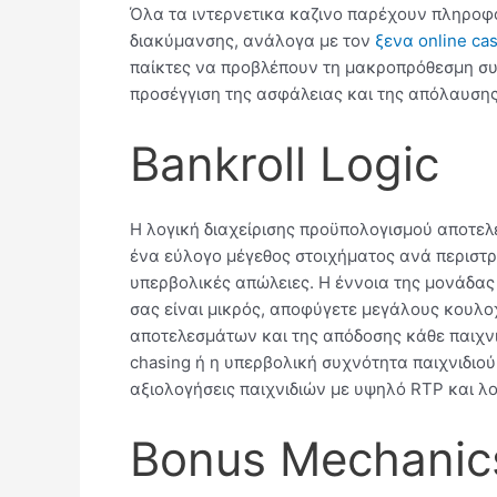
Όλα τα ιντερνετικα καζινο παρέχουν πληροφορ
διακύμανσης, ανάλογα με τον
ξενα online ca
παίκτες να προβλέπουν τη μακροπρόθεσμη συμ
προσέγγιση της ασφάλειας και της απόλαυσης 
Bankroll Logic
Η λογική διαχείρισης προϋπολογισμού αποτελεί
ένα εύλογο μέγεθος στοιχήματος ανά περιστρ
υπερβολικές απώλειες. Η έννοια της μονάδας
σας είναι μικρός, αποφύγετε μεγάλους κουλο
αποτελεσμάτων και της απόδοσης κάθε παιχν
chasing ή η υπερβολική συχνότητα παιχνιδιού
αξιολογήσεις παιχνιδιών με υψηλό RTP και λο
Bonus Mechanic