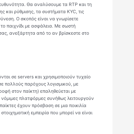
υπευθυνότητα. Θα αναλύσουμε τα RTP και τη
ς και ρύθμισης, τα συστήματα KYC, τις
ύνεση. Ο σκοπός είναι να γνωρίσετε
το παιχνίδι με ασφάλεια. Με σωστή
 σας, ανεξάρτητα από το αν βρίσκεστε στο
ύνται σε servers και χρησιμοποιούν τυχαίο
σε πολλούς παρόχους λογισμικού, με
ροφή στον παίκτη) επαληθεύεται με
 οι νόμιμες πλατφόρμες συνήθως λειτουργούν
 παίκτες έχουν πρόσβαση σε μια ποικιλία
στοιχηματική εμπειρία που μπορεί να είναι