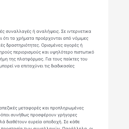
ές συναλλαγές ή αναλήψεις. Σε ιντερνετικα
και ότι τα χρήματα προέρχονται από νόμιμες
κές δραστηριότητες. Ορισμένες αγορές ή
ηρούς περιορισμούς και υψηλότερο πιστωτικό
ήμη της πλατφόρμας. Για τους παίκτες του
ορεί να επιταχύνει τις διαδικασίες
ραπεζικές μεταφορές και προπληρωμένες
ί τρόποι συνήθως προσφέρουν γρήγορες
λά διαθέτουν ευρεία αποδοχή. Σε κάθε
ην προστασία των συναλλαγών. Παράλληλα, οι