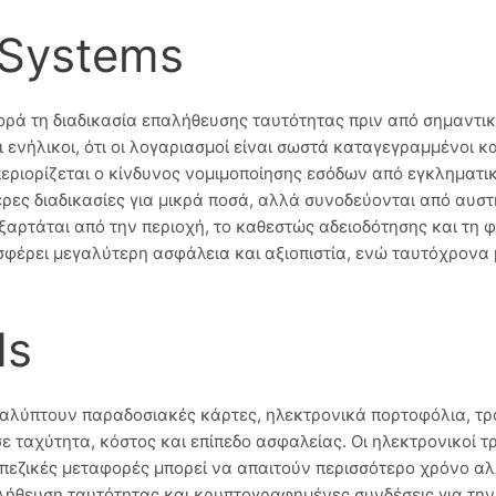
 Systems
ρά τη διαδικασία επαλήθευσης ταυτότητας πριν από σημαντικ
ναι ενήλικοι, ότι οι λογαριασμοί είναι σωστά καταγεγραμμένοι 
 περιορίζεται ο κίνδυνος νομιμοποίησης εσόδων από εγκληματι
ς διαδικασίες για μικρά ποσά, αλλά συνοδεύονται από αυστ
αρτάται από την περιοχή, το καθεστώς αδειοδότησης και τη φ
φέρει μεγαλύτερη ασφάλεια και αξιοπιστία, ενώ ταυτόχρονα μπ
ds
 καλύπτουν παραδοσιακές κάρτες, ηλεκτρονικά πορτοφόλια, τ
λ σε ταχύτητα, κόστος και επίπεδο ασφαλείας. Οι ηλεκτρονικο
ραπεζικές μεταφορές μπορεί να απαιτούν περισσότερο χρόνο αλ
αλήθευση ταυτότητας και κρυπτογραφημένες συνδέσεις για τ