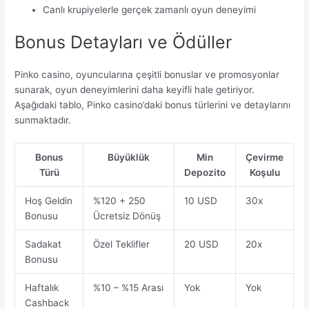
Canlı krupiyelerle gerçek zamanlı oyun deneyimi
Bonus Detayları ve Ödüller
Pinko casino, oyuncularına çeşitli bonuslar ve promosyonlar
sunarak, oyun deneyimlerini daha keyifli hale getiriyor.
Aşağıdaki tablo, Pinko casino’daki bonus türlerini ve detaylarını
sunmaktadır.
Bonus
Büyüklük
Min
Çevirme
Türü
Depozito
Koşulu
Hoş Geldin
%120 + 250
10 USD
30x
Bonusu
Ücretsiz Dönüş
Sadakat
Özel Teklifler
20 USD
20x
Bonusu
Haftalık
%10 – %15 Arası
Yok
Yok
Cashback