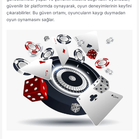
güvenilir bir platformda oynayarak, oyun deneyimlerinin keyfini
çıkarabilirler. Bu güven ortamı, oyuncuların kaygı duymadan
oyun oynamasını sağlar.