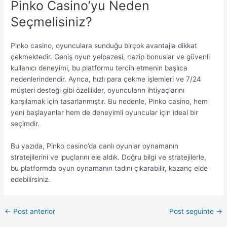
Pinko Casino’yu Neden
Seçmelisiniz?
Pinko casino, oyunculara sunduğu birçok avantajla dikkat
çekmektedir. Geniş oyun yelpazesi, cazip bonuslar ve güvenli
kullanıcı deneyimi, bu platformu tercih etmenin başlıca
nedenlerindendir. Ayrıca, hızlı para çekme işlemleri ve 7/24
müşteri desteği gibi özellikler, oyuncuların ihtiyaçlarını
karşılamak için tasarlanmıştır. Bu nedenle, Pinko casino, hem
yeni başlayanlar hem de deneyimli oyuncular için ideal bir
seçimdir.
Bu yazıda, Pinko casino’da canlı oyunlar oynamanın
stratejilerini ve ipuçlarını ele aldık. Doğru bilgi ve stratejilerle,
bu platformda oyun oynamanın tadını çıkarabilir, kazanç elde
edebilirsiniz.
←
Post anterior
Post seguinte
→