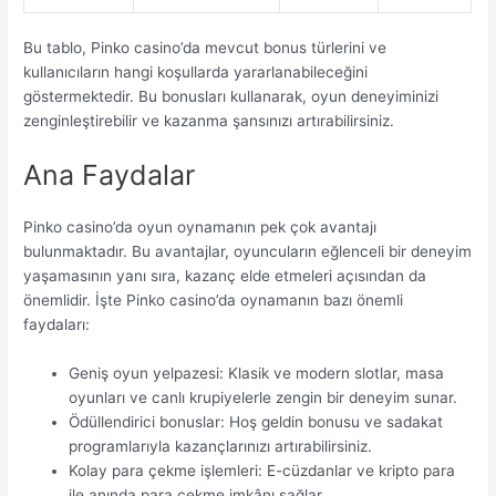
Bu tablo, Pinko casino’da mevcut bonus türlerini ve
kullanıcıların hangi koşullarda yararlanabileceğini
göstermektedir. Bu bonusları kullanarak, oyun deneyiminizi
zenginleştirebilir ve kazanma şansınızı artırabilirsiniz.
Ana Faydalar
Pinko casino’da oyun oynamanın pek çok avantajı
bulunmaktadır. Bu avantajlar, oyuncuların eğlenceli bir deneyim
yaşamasının yanı sıra, kazanç elde etmeleri açısından da
önemlidir. İşte Pinko casino’da oynamanın bazı önemli
faydaları:
Geniş oyun yelpazesi: Klasik ve modern slotlar, masa
oyunları ve canlı krupiyelerle zengin bir deneyim sunar.
Ödüllendirici bonuslar: Hoş geldin bonusu ve sadakat
programlarıyla kazançlarınızı artırabilirsiniz.
Kolay para çekme işlemleri: E-cüzdanlar ve kripto para
ile anında para çekme imkânı sağlar.