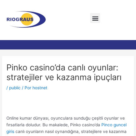
Ir
Menu
para
o
conteúdo
Post
navigation
Pinko casino’da canlı oyunlar:
stratejiler ve kazanma ipuçları
/
public
/ Por
hostnet
Online kumar dünyası, oyunculara sunduğu çeşitli oyunlar ve
fırsatlarla doludur. Bu makalede, Pinko casino’da
Pinco guncel
giris
canlı oyunların nasıl oynandığına, stratejilere ve kazanma