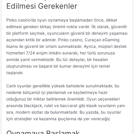
Edilmesi Gerekenler
Pinko casino’da oyun oynamaya başlamadan önce, dikkat
edilmesi gereken birkaç önemli nokta vardır. İlk olarak, güvenilir
bir platform seçmek, oyuncuların güvenli bir deneyim yaşaması
açısından kritik bir adımdır. Pinko casino, Curaçao eGaming
lisansı ile güvenli bir ortam sunmaktadır. Ayrıca, müşteri destek
hizmetleri 7/24 erişim imkânı sunarak, her türlü sorunuza
anında yanıt vermektedir. Bu tür detaylar, bir hesabın
oluşturulması ve başarılı bir kumar deneyimi için temel
taşlarıdır.
Canlı oyunlar genellikle yüksek bahislerle sunulmaktadır, bu
nedenle bütçenizi iyi planlamak ve kaybetmeye hazır
olduğunuz bir miktar belirlemek önemlidir. Oyun seçenekleri
arasında blackjack, rulet ve baccarat gibi klasik oyunların yanı
sıra, modern slotlar da bulunmaktadır. Bu yazıda, bu oyunlar
için stratejiler ve kazanma ipuçlarına da yer vereceğiz.
Oynamaya Başlamak