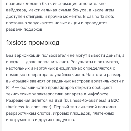
правилах должна быть информация относительно
вейджера, максимальная сумма бонуса, в какие игры
доступен отыгрыш и прочие моменты. В casino 1x slots
постоянно запускаются новые акции и проводятся
раздачи подарков.
1xslots промокод
Без верификации пользователи не могут вывести деньги, а
иногда — даже пополнить счет. Результаты в автоматах,
настольных и карточных дисциплинах определяются с
помощью генератора случайных чисел. Частота и размер
выигрышей зависят от заданных настроек волатильности и
RTP — большинство провайдеров открыто сообщают
технические характеристики аппарата в инфобоксе.
Разрешения делятся на B2B (business-to-business) и B2C
(business-to-consumer). Первый тип лицензий подходит
разработчикам слотов, игровых площадок, платежных
инструментов и других продуктов.