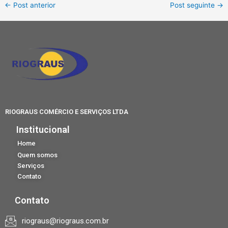
←
Post anterior
Post seguinte
→
RIOGRAUS COMÉRCIO E SERVIÇOS LTDA
Institucional
Home
Quem somos
Serviços
Contato
Contato
riograus@riograus.com.br