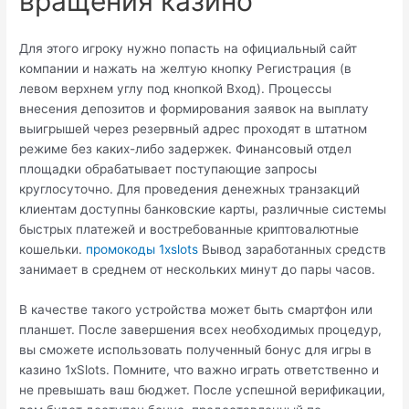
вращения казино
Для этого игроку нужно попасть на официальный сайт
компании и нажать на желтую кнопку Регистрация (в
левом верхнем углу под кнопкой Вход). Процессы
внесения депозитов и формирования заявок на выплату
выигрышей через резервный адрес проходят в штатном
режиме без каких-либо задержек. Финансовый отдел
площадки обрабатывает поступающие запросы
круглосуточно. Для проведения денежных транзакций
клиентам доступны банковские карты, различные системы
быстрых платежей и востребованные криптовалютные
кошельки.
промокоды 1xslots
Вывод заработанных средств
занимает в среднем от нескольких минут до пары часов.
В качестве такого устройства может быть смартфон или
планшет. После завершения всех необходимых процедур,
вы сможете использовать полученный бонус для игры в
казино 1xSlots. Помните, что важно играть ответственно и
не превышать ваш бюджет. После успешной верификации,