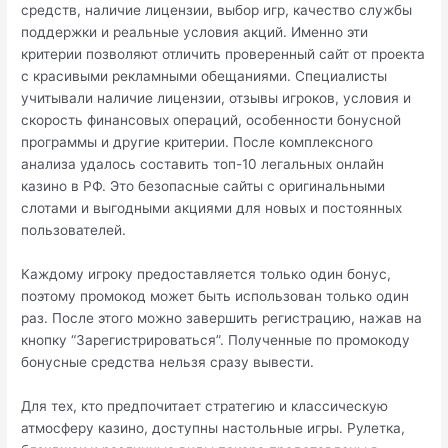
средств, наличие лицензии, выбор игр, качество службы
поддержки и реальные условия акций. Именно эти
критерии позволяют отличить проверенный сайт от проекта
с красивыми рекламными обещаниями. Специалисты
учитывали наличие лицензии, отзывы игроков, условия и
скорость финансовых операций, особенности бонусной
программы и другие критерии. После комплексного
анализа удалось составить топ-10 легальных онлайн
казино в РФ. Это безопасные сайты с оригинальными
слотами и выгодными акциями для новых и постоянных
пользователей.
Каждому игроку предоставляется только один бонус,
поэтому промокод может быть использован только один
раз. После этого можно завершить регистрацию, нажав на
кнопку “Зарегистрироваться”. Полученные по промокоду
бонусные средства нельзя сразу вывести.
Для тех, кто предпочитает стратегию и классическую
атмосферу казино, доступны настольные игры. Рулетка,