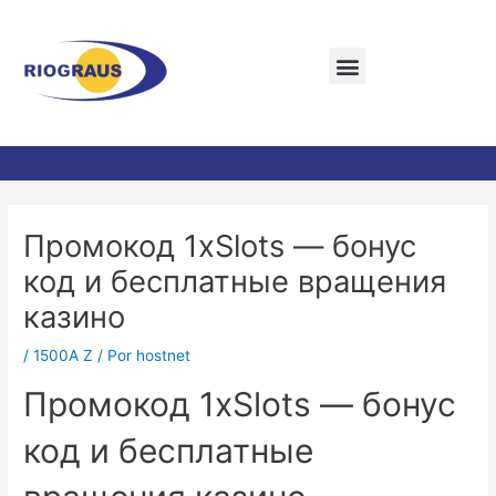
Ir
Menu
para
o
conteúdo
Post
navigation
Промокод 1xSlots — бонус
код и бесплатные вращения
казино
/
1500A Z
/ Por
hostnet
Промокод 1xSlots — бонус
код и бесплатные