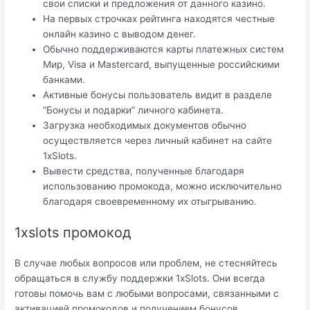
свои списки и предложения от данного казино.
На первых строчках рейтинга находятся честные
онлайн казино с выводом денег.
Обычно поддерживаются карты платежных систем
Мир, Visa и Mastercard, выпущенные российскими
банками.
Активные бонусы пользователь видит в разделе
“Бонусы и подарки” личного кабинета.
Загрузка необходимых документов обычно
осуществляется через личный кабинет на сайте
1xSlots.
Вывести средства, полученные благодаря
использованию промокода, можно исключительно
благодаря своевременному их отыгрыванию.
1xslots промокод
В случае любых вопросов или проблем, не стесняйтесь
обращаться в службу поддержки 1xSlots. Они всегда
готовы помочь вам с любыми вопросами, связанными с
активацией промокодов и получением бонусов.