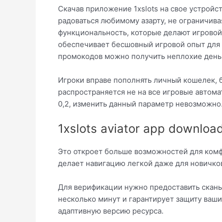
Скачав приложение 1xslots на свое устройст
радоваться любимому азарту, не ограничива
функциональность, которые делают игровой
обеспечивает бесшовный игровой опыт для
промокодов можно получить неплохие деньг
Игроки вправе пополнять личный кошелек, б
распространяется не на все игровые автома
0,2, изменить данный параметр невозможно
1xslots aviator app downloa
Это откроет больше возможностей для комф
делает навигацию легкой даже для новичко
Для верификации нужно предоставить сканы
несколько минут и гарантирует защиту ваши
адаптивную версию ресурса.