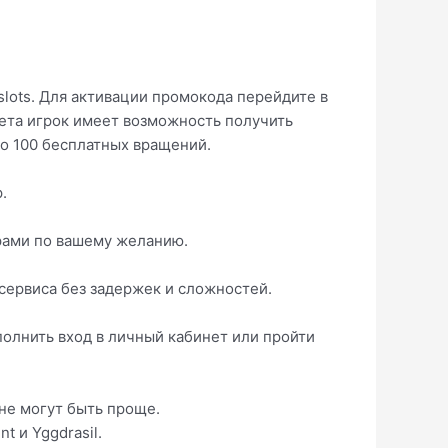
lots. Для активации промокода перейдите в
чета игрок имеет возможность получить
до 100 бесплатных вращений.
.
рами по вашему желанию.
сервиса без задержек и сложностей.
полнить вход в личный кабинет или пройти
е могут быть проще.
t и Yggdrasil.