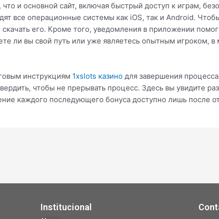
что и основной сайт, включая быстрый доступ к играм, без
дят все операционные системы как iOS, так и Android. Чтоб
 скачать его. Кроме того, уведомления в приложении помог
ете ли вы свой путь или уже являетесь опытным игроком, в
аговым инструкциям
1xslots казино
для завершения процесса 
твердить, чтобы не прерывать процесс. Здесь вы увидите р
ление каждого последующего бонуса доступно лишь после 
Institucional
Cont