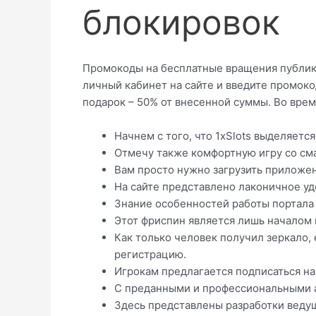
блокировок
Промокоды на бесплатные вращения публику
личный кабинет на сайте и введите промок
подарок – 50% от внесенной суммы. Во врем
Начнем с того, что 1xSlots выделяетс
Отмечу также комфортную игру со с
Вам просто нужно загрузить приложе
На сайте представлено лаконичное уд
Знание особенностей работы портала 
Этот фриспин является лишь началом 
Как только человек получил зеркало, 
регистрацию.
Игрокам предлагается подписаться на
С преданными и профессиональными 
Здесь представлены разработки ведущи