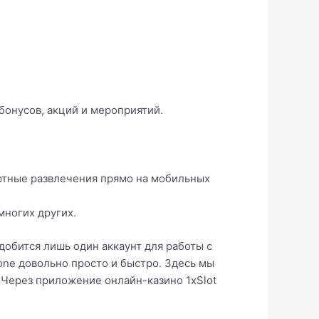
бонусов, акций и мероприятий.
ртные развлечения прямо на мобильных
многих других.
добится лишь один аккаунт для работы с
one довольно просто и быстро. Здесь мы
я. Через приложение онлайн-казино 1xSlot