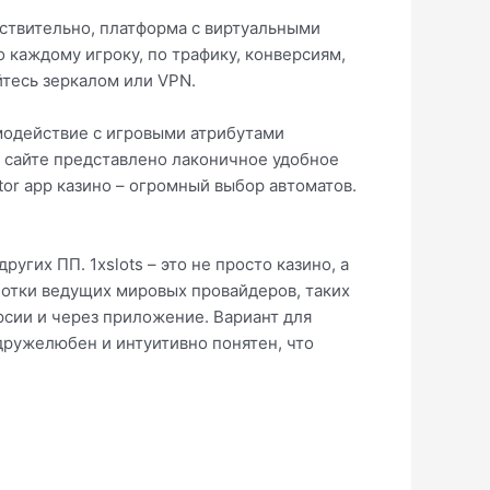
йствительно, платформа с виртуальными
 каждому игроку, по трафику, конверсиям,
йтесь зеркалом или VPN.
модействие с игровыми атрибутами
а сайте представлено лаконичное удобное
tor app казино – огромный выбор автоматов.
угих ПП. 1xslots – это не просто казино, а
ботки ведущих мировых провайдеров, таких
версии и через приложение. Вариант для
дружелюбен и интуитивно понятен, что