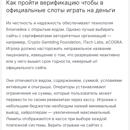
Как пройти верификацию чтобы в
официальные слоты играть на деньги
Их честность и надежность обеспечивает технология
блокчейна с открытым кодом. Однако лучше выбирать
сайты с сертификатами авторитетных организаций —
например, Crypto Gambling Foundation, iTech Labs, eCOGRA.
Игрока должно насторожить неправильное название
лицензиата, извещение о том, что разрешение неактивно
или у него вышел срок годности, неверный url
официального сайта.
Они отличаются видом, содержанием, суммой, условиями
активации и отыгрыша. Операторы устанавливают
ограничения на суммы, которые пользователь может
перевести по своим реквизитам через кассу. Игрокам с
небольшим бюджетом необходим низкий минимальный
вывод, хайроллерам — увеличенный максимальный.
Лимиты отображаются в кассе при выборе каждой
платежной системы. Верить отзывам на сайтах с