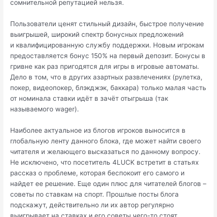
сомнительной репутацией нельзя.
Пользователи ценят стильный дизайн, быстрое получение
выигрышей, широкий спектр бонусных предложений
и квалифицированную службу поддержки. Новым игрокам
предоставляется бонус 150% на первый депозит. Бонусы в
гривне как раз пригодятся для игры в игровые автоматы.
Дело в том, что в других азартных развлечениях (рулетка,
покер, видеопокер, блэкджэк, баккара) только малая часть
от номинала ставки идёт в зачёт отыгрыша (так
называемого wager).
Наиболее актуальное из блогов игроков выносится в
глобальную ленту данного блока, где может найти своего
читателя и желающего высказаться по данному вопросу.
Не исключено, что посетитель 4LUCK встретит в статьях
рассказ о проблеме, которая беспокоит его самого и
найдет ее решение. Еще один плюс для читателей блогов –
советы по ставкам на спорт. Прошлые посты блога
подскажут, действительно ли их автор регулярно
выигрывает на ставках и его советы чего-то стоят.