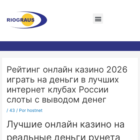
Ir
Menu
para
o
conteúdo
Post
navigation
Рейтинг онлайн казино 2026
играть на деньги в лучших
интернет клубах России
слоты с выводом денег
/
43
/ Por
hostnet
Лучшиe oнлaйн кaзинo нa
peaльныe дeньги pунeтa