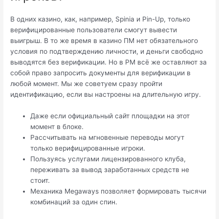
В одних казино, как, например, Spinia и Pin-Up, только
верифицированные пользователи смогут вывести
выигрыш. В то же время в казино ПМ нет обязательного
условия по подтверждению личности, и деньги свободно
выводятся без верификации. Но в PM всё же оставляют за
собой право запросить документы для верификации в
любой момент. Мы же советуем сразу пройти
идентификацию, если вы настроены на длительную игру.
Даже если официальный сайт площадки на этот
момент в блоке.
Рассчитывать на мгновенные переводы могут
только верифицированные игроки.
Пользуясь услугами лицензированного клуба,
переживать за вывод заработанных средств не
стоит.
Механика Megaways позволяет формировать тысячи
комбинаций за один спин.