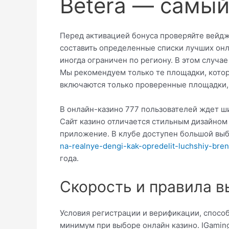
Betera — самый
Перед активацией бонуса проверяйте вейдж
составить определенные списки лучших онл
иногда ограничен по региону. В этом случае
Мы рекомендуем только те площадки, кото
включаются только проверенные площадки, 
В онлайн-казино 777 пользователей ждет ш
Сайт казино отличается стильным дизайном
приложение. В клубе доступен большой вы
na-realnye-dengi-kak-opredelit-luchshiy-bren
года.
Скорость и правила в
Условия регистрации и верификации, способ
минимум при выборе онлайн казино. IGamin