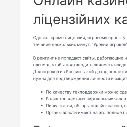
Онлайн казин
ліцензійних к
Однако, кроме лицензии, игровому проекту
течение нескольких минут. “Уровни игроков
В рейтинг не попадают сайты, работающие 
паспорт, чтобы подтвердить личность владе
Для игроков из России такой доход подлеж
нужна для подтверждения личности и защит
По качеству техподдержки можно сдел
В наш топ честных виртуальных залов
Пишу статьи, обзоры онлайн-казино, 
Органы власти имеют на это полное п