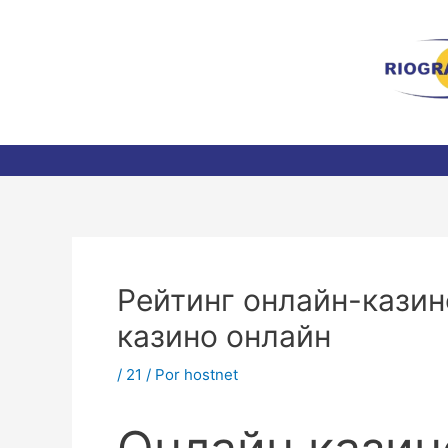
Ir
para
o
conteúdo
Post
navigation
Рейтинг онлайн-казин
казино онлайн
/
21
/ Por
hostnet