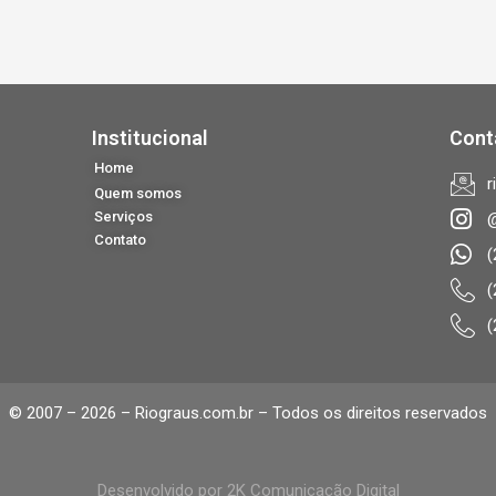
Institucional
Cont
Home
r
Quem somos
Serviços
@
Contato
(
(
(
© 2007 – 2026 – Riograus.com.br – Todos os direitos reservados
Desenvolvido por 2K Comunicação Digital