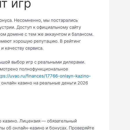
т игр
бонуса. Несомненно, мы постарались
устрии. Доступ к официальному сайту
гом домене с тем же аккаунтом и балансом.
имеют хорошую репутацию. В рейтинг
и качеству сервиса.
льшой выбор игр с реальными дилерами.
усмотрено полнофункциональное
tps://uvao.ru/finances/17766-onlayn-kazino-
онлайн казино на реальные деньги 2026
о казино. Лицензия — обязательный
ы об онлайн-казино и бонусах. Проверяйте