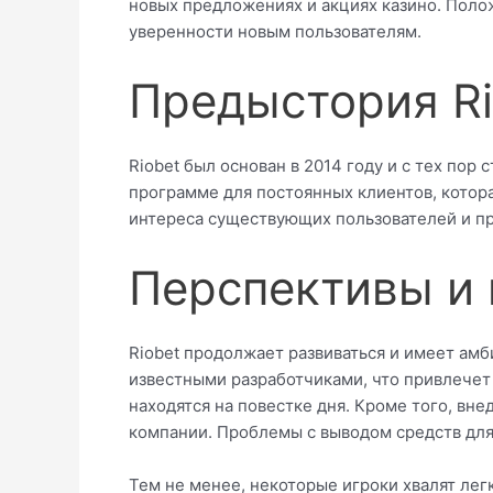
новых предложениях и акциях казино. Полож
уверенности новым пользователям.
Предыстория Ri
Riobet был основан в 2014 году и с тех по
программе для постоянных клиентов, котора
интереса существующих пользователей и пр
Перспективы и 
Riobet продолжает развиваться и имеет амб
известными разработчиками, что привлечет
находятся на повестке дня. Кроме того, в
компании. Проблемы с выводом средств для
Тем не менее, некоторые игроки хвалят лег