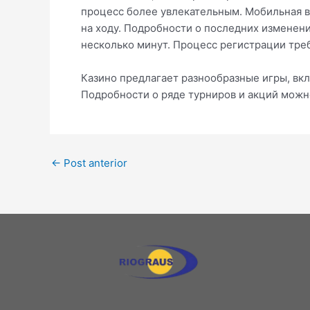
процесс более увлекательным. Мобильная в
на ходу. Подробности о последних изменен
несколько минут. Процесс регистрации тре
Казино предлагает разнообразные игры, вклю
Подробности о ряде турниров и акций можн
←
Post anterior