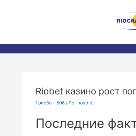
Ir
para
o
conteúdo
Post
navigation
Riobet казино рост п
/
риобет-506
/ Por
hostnet
Последние факт