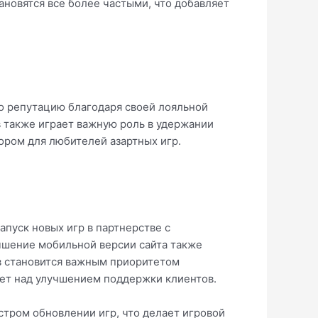
ановятся все более частыми, что добавляет
ло репутацию благодаря своей лояльной
в также играет важную роль в удержании
ором для любителей азартных игр.
пуск новых игр в партнерстве с
чшение мобильной версии сайта также
ов становится важным приоритетом
ает над улучшением поддержки клиентов.
стром обновлении игр, что делает игровой