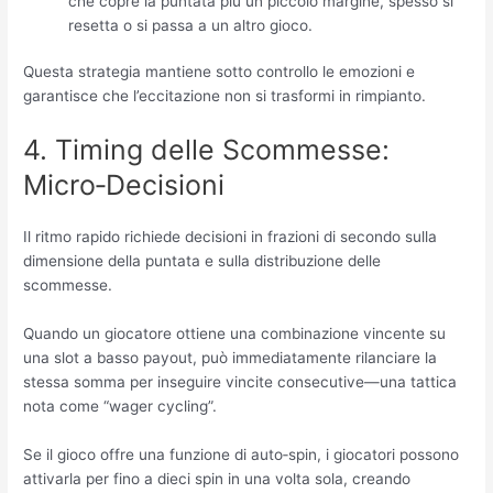
che copre la puntata più un piccolo margine, spesso si
resetta o si passa a un altro gioco.
Questa strategia mantiene sotto controllo le emozioni e
garantisce che l’eccitazione non si trasformi in rimpianto.
4. Timing delle Scommesse:
Micro‑Decisioni
Il ritmo rapido richiede decisioni in frazioni di secondo sulla
dimensione della puntata e sulla distribuzione delle
scommesse.
Quando un giocatore ottiene una combinazione vincente su
una slot a basso payout, può immediatamente rilanciare la
stessa somma per inseguire vincite consecutive—una tattica
nota come “wager cycling”.
Se il gioco offre una funzione di auto‑spin, i giocatori possono
attivarla per fino a dieci spin in una volta sola, creando