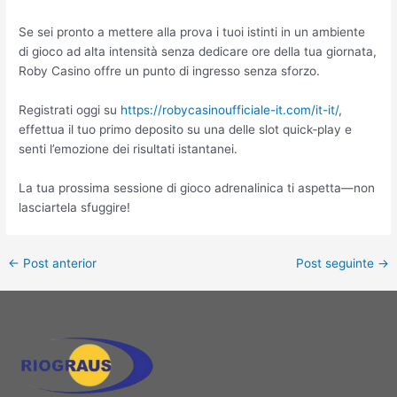
Se sei pronto a mettere alla prova i tuoi istinti in un ambiente
di gioco ad alta intensità senza dedicare ore della tua giornata,
Roby Casino offre un punto di ingresso senza sforzo.
Registrati oggi su
https://robycasinoufficiale-it.com/it-it/
,
effettua il tuo primo deposito su una delle slot quick‑play e
senti l’emozione dei risultati istantanei.
La tua prossima sessione di gioco adrenalinica ti aspetta—non
lasciartela sfuggire!
←
Post anterior
Post seguinte
→