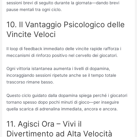
sessioni brevi di seguito durante la giornata—dando brevi
pause mentali tra ogni ciclo.
10. Il Vantaggio Psicologico delle
Vincite Veloci
Il loop di feedback immediato delle vincite rapide rafforza i
meccanismi di rinforzo positivo nel cervello dei giocatori.
Ogni vittoria istantanea aumenta i livelli di dopamina,
incoraggiando sessioni ripetute anche se il tempo totale
trascorso rimane basso.
Questo ciclo guidato dalla dopamina spiega perché i giocatori
tornano spesso dopo pochi minuti di gioco—per inseguire
quella scarica di adrenalina immediata, ancora e ancora.
11. Agisci Ora – Vivi il
Divertimento ad Alta Velocità