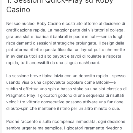
1. Sessioni Quick‑Play su Roby
Casino
Nel suo nucleo, Roby Casino è costruito attorno al desiderio di
gratificazione rapida. La maggior parte dei visitatori si collega,
gira una slot e ricarica il bankroll in pochi minuti—senza lunghi
riscaldamenti o sessioni strategiche prolungate. Il design della
piattaforma riflette questa filosofia: un layout pulito che mette
in evidenza titoli ad alto payout e tavoli di roulette a risposta
rapida, tutti accessibili da una singola dashboard.
La sessione breve tipica inizia con un deposito rapido—spesso
usando Visa o una criptovaluta popolare come Bitcoin—e
subito si effettua una spin a basso stake su una slot classica di
Pragmatic Play. I giocatori godono di una sequenza di risultati
veloci: tre vittorie consecutive possono attivare una funzione
di auto‑spin che mantiene il ritmo per un altro minuto o due.
Poiché l’accento è sulla ricompensa immediata, ogni decisione
sembra urgente ma semplice. I giocatori raramente rivedono