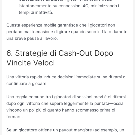
istantaneamente su connessioni 4G, minimizzando i
tempi di inattività.
Questa esperienza mobile garantisce che i giocatori non
perdano mai l’occasione di girare quando sono in fila o durante
una breve pausa al lavoro.
6. Strategie di Cash‑Out Dopo
Vincite Veloci
Una vittoria rapida induce decisioni immediate su se ritirarsi o
continuare a giocare.
Una regola comune tra i giocatori di sessioni brevi è di ritirarsi
dopo ogni vittoria che supera leggermente la puntata—ossia
vincono un po’ più di quanto hanno scommesso prima di
fermarsi.
Se un giocatore ottiene un payout maggiore (ad esempio, un