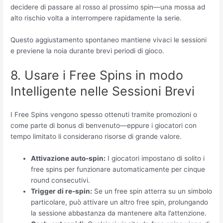
decidere di passare al rosso al prossimo spin—una mossa ad
alto rischio volta a interrompere rapidamente la serie.
Questo aggiustamento spontaneo mantiene vivaci le sessioni
e previene la noia durante brevi periodi di gioco.
8. Usare i Free Spins in modo
Intelligente nelle Sessioni Brevi
I Free Spins vengono spesso ottenuti tramite promozioni o
come parte di bonus di benvenuto—eppure i giocatori con
tempo limitato li considerano risorse di grande valore.
Attivazione auto‑spin:
I giocatori impostano di solito i
free spins per funzionare automaticamente per cinque
round consecutivi.
Trigger di re‑spin:
Se un free spin atterra su un simbolo
particolare, può attivare un altro free spin, prolungando
la sessione abbastanza da mantenere alta l’attenzione.