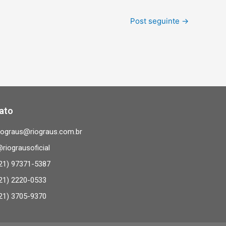
Post seguinte
→
ato
iograus@riograus.com.br
riograusoficial
21) 97371-5387
21) 2220-0533
21) 3705-9370