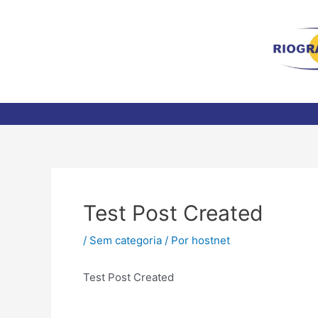
Ir
para
o
conteúdo
Post
navigation
Test Post Created
/
Sem categoria
/ Por
hostnet
Test Post Created