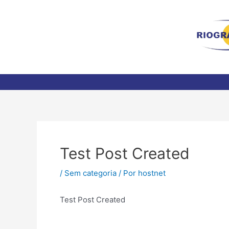
Ir
para
o
conteúdo
Post
navigation
Test Post Created
/
Sem categoria
/ Por
hostnet
Test Post Created