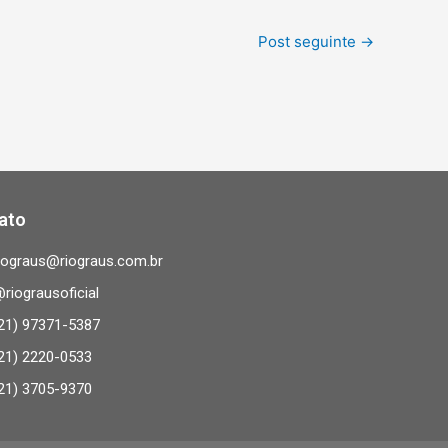
Post seguinte
→
ato
iograus@riograus.com.br
riograusoficial
21) 97371-5387
21) 2220-0533
21) 3705-9370