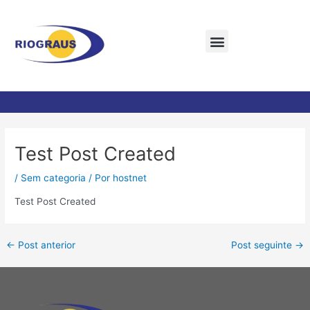
Ir
Menu
para
o
conteúdo
Post
navigation
Test Post Created
/
Sem categoria
/ Por
hostnet
Test Post Created
←
Post anterior
Post seguinte
→