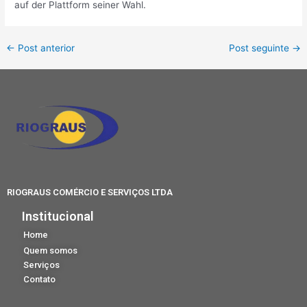
auf der Plattform seiner Wahl.
←
Post anterior
Post seguinte
→
RIOGRAUS COMÉRCIO E SERVIÇOS LTDA
Institucional
Home
Quem somos
Serviços
Contato