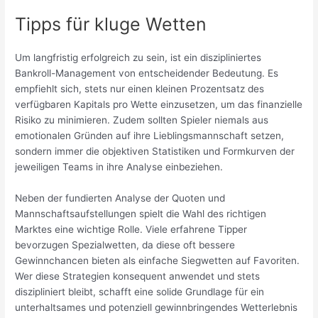
Tipps für kluge Wetten
Um langfristig erfolgreich zu sein, ist ein diszipliniertes
Bankroll-Management von entscheidender Bedeutung. Es
empfiehlt sich, stets nur einen kleinen Prozentsatz des
verfügbaren Kapitals pro Wette einzusetzen, um das finanzielle
Risiko zu minimieren. Zudem sollten Spieler niemals aus
emotionalen Gründen auf ihre Lieblingsmannschaft setzen,
sondern immer die objektiven Statistiken und Formkurven der
jeweiligen Teams in ihre Analyse einbeziehen.
Neben der fundierten Analyse der Quoten und
Mannschaftsaufstellungen spielt die Wahl des richtigen
Marktes eine wichtige Rolle. Viele erfahrene Tipper
bevorzugen Spezialwetten, da diese oft bessere
Gewinnchancen bieten als einfache Siegwetten auf Favoriten.
Wer diese Strategien konsequent anwendet und stets
diszipliniert bleibt, schafft eine solide Grundlage für ein
unterhaltsames und potenziell gewinnbringendes Wetterlebnis