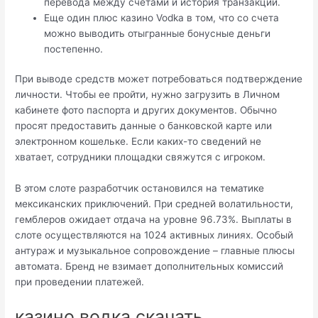
перевода между счетами и история транзакций.
Еще один плюс казино Vodka в том, что со счета
можно выводить отыгранные бонусные деньги
постепенно.
При выводе средств может потребоваться подтверждение
личности. Чтобы ее пройти, нужно загрузить в Личном
кабинете фото паспорта и других документов. Обычно
просят предоставить данные о банковской карте или
электронном кошельке. Если каких-то сведений не
хватает, сотрудники площадки свяжутся с игроком.
В этом слоте разработчик остановился на тематике
мексиканских приключений. При средней волатильности,
гемблеров ожидает отдача на уровне 96.73%. Выплаты в
слоте осуществляются на 1024 активных линиях. Особый
антураж и музыкальное сопровождение – главные плюсы
автомата. Бренд не взимает дополнительных комиссий
при проведении платежей.
казино водка скачать