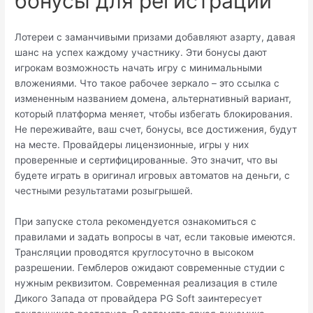
бонусы для регистрации
Лотереи с заманчивыми призами добавляют азарту, давая
шанс на успех каждому участнику. Эти бонусы дают
игрокам возможность начать игру с минимальными
вложениями. Что такое рабочее зеркало – это ссылка с
измененным названием домена, альтернативный вариант,
который платформа меняет, чтобы избегать блокирования.
Не переживайте, ваш счет, бонусы, все достижения, будут
на месте. Провайдеры лицензионные, игры у них
проверенные и сертифицированные. Это значит, что вы
будете играть в оригинал игровых автоматов на деньги, с
честными результатами розыгрышей.
При запуске стола рекомендуется ознакомиться с
правилами и задать вопросы в чат, если таковые имеются.
Трансляции проводятся круглосуточно в высоком
разрешении. Гемблеров ожидают современные студии с
нужным реквизитом. Современная реализация в стиле
Дикого Запада от провайдера PG Soft заинтересует