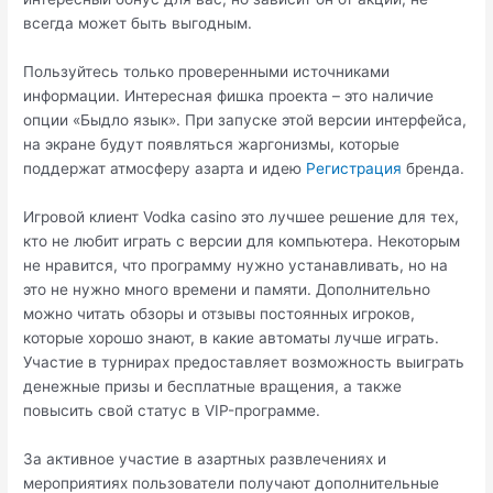
всегда может быть выгодным.
Пользуйтесь только проверенными источниками
информации. Интересная фишка проекта – это наличие
опции «Быдло язык». При запуске этой версии интерфейса,
на экране будут появляться жаргонизмы, которые
поддержат атмосферу азарта и идею
Регистрация
бренда.
Игровой клиент Vodka casino это лучшее решение для тех,
кто не любит играть с версии для компьютера. Некоторым
не нравится, что программу нужно устанавливать, но на
это не нужно много времени и памяти. Дополнительно
можно читать обзоры и отзывы постоянных игроков,
которые хорошо знают, в какие автоматы лучше играть.
Участие в турнирах предоставляет возможность выиграть
денежные призы и бесплатные вращения, а также
повысить свой статус в VIP-программе.
За активное участие в азартных развлечениях и
мероприятиях пользователи получают дополнительные