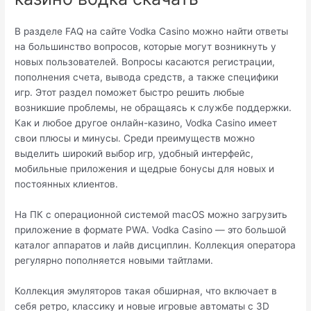
В разделе FAQ на сайте Vodka Casino можно найти ответы
на большинство вопросов, которые могут возникнуть у
новых пользователей. Вопросы касаются регистрации,
пополнения счета, вывода средств, а также специфики
игр. Этот раздел поможет быстро решить любые
возникшие проблемы, не обращаясь к службе поддержки.
Как и любое другое онлайн-казино, Vodka Casino имеет
свои плюсы и минусы. Среди преимуществ можно
выделить широкий выбор игр, удобный интерфейс,
мобильные приложения и щедрые бонусы для новых и
постоянных клиентов.
На ПК с операционной системой macOS можно загрузить
приложение в формате PWA. Vodka Casino — это большой
каталог аппаратов и лайв дисциплин. Коллекция оператора
регулярно пополняется новыми тайтлами.
Коллекция эмуляторов такая обширная, что включает в
себя ретро, классику и новые игровые автоматы с 3D