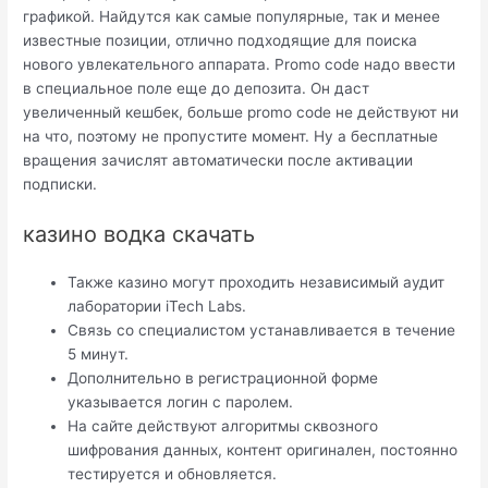
графикой. Найдутся как самые популярные, так и менее
известные позиции, отлично подходящие для поиска
нового увлекательного аппарата. Promo code надо ввести
в специальное поле еще до депозита. Он даст
увеличенный кешбек, больше promo code не действуют ни
на что, поэтому не пропустите момент. Ну а бесплатные
вращения зачислят автоматически после активации
подписки.
казино водка скачать
Также казино могут проходить независимый аудит
лаборатории iTech Labs.
Связь со специалистом устанавливается в течение
5 минут.
Дополнительно в регистрационной форме
указывается логин с паролем.
На сайте действуют алгоритмы сквозного
шифрования данных, контент оригинален, постоянно
тестируется и обновляется.