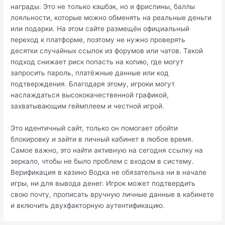
награды. Это не только кэшбэк, но и фриспины, баллы
лояльности, которые можно обменять на реальные деньги
или подарки. На этом сайте размещён официальный
переход к платформе, поэтому не нужно проверять
десятки случайных ссылок из форумов или чатов. Такой
подход снижает риск попасть на копию, где могут
запросить пароль, платёжные данные или код
подтверждения. Благодаря этому, игроки могут
наслаждаться высококачественной графикой,
захватывающим геймплеем и честной игрой.
Это идентичный сайт, только он помогает обойти
блокировку и зайти в личный кабинет в любое время.
Самое важно, это найти активную на сегодня ссылку на
зеркало, чтобы не было проблем с входом в систему.
Верификация в казино Водка не обязательна ни в начале
игры, ни для вывода денег. Игрок может подтвердить
свою почту, прописать вручную личные данные в кабинете
и включить двухфакторную аутентификацию.