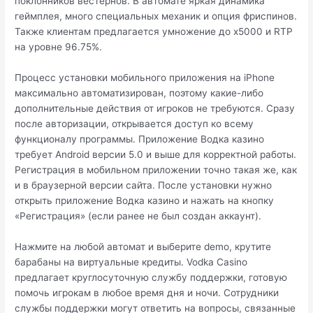
поклонников вестернов. В автомате яркая динамика
геймплея, много специальных механик и опция фриспинов.
Также клиентам предлагается умножение до х5000 и RTP
на уровне 96.75%.
Процесс установки мобильного приложения на iPhone
максимально автоматизирован, поэтому какие-либо
дополнительные действия от игроков не требуются. Сразу
после авторизации, открывается доступ ко всему
функционалу программы. Приложение Водка казино
требует Android версии 5.0 и выше для корректной работы.
Регистрация в мобильном приложении точно такая же, как
и в браузерной версии сайта. После установки нужно
открыть приложение Водка казино и нажать на кнопку
«Регистрация» (если ранее не был создан аккаунт).
Нажмите на любой автомат и выберите demo, крутите
барабаны на виртуальные кредиты. Vodka Casino
предлагает круглосуточную службу поддержки, готовую
помочь игрокам в любое время дня и ночи. Сотрудники
службы поддержки могут ответить на вопросы, связанные