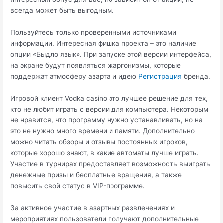
всегда может быть выгодным.
Пользуйтесь только проверенными источниками
информации. Интересная фишка проекта – это наличие
опции «Быдло язык». При запуске этой версии интерфейса,
на экране будут появляться жаргонизмы, которые
поддержат атмосферу азарта и идею
Регистрация
бренда.
Игровой клиент Vodka casino это лучшее решение для тех,
кто не любит играть с версии для компьютера. Некоторым
не нравится, что программу нужно устанавливать, но на
это не нужно много времени и памяти. Дополнительно
можно читать обзоры и отзывы постоянных игроков,
которые хорошо знают, в какие автоматы лучше играть.
Участие в турнирах предоставляет возможность выиграть
денежные призы и бесплатные вращения, а также
повысить свой статус в VIP-программе.
За активное участие в азартных развлечениях и
мероприятиях пользователи получают дополнительные