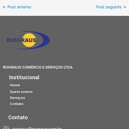
←
Post anterior
Post seguinte
→
RIOGRAUS COMÉRCIO E SERVIÇOS LTDA
Institucional
Home
Quem somos
Serviços
Contato
Contato