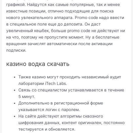
графикой. Найдутся как самые популярные, так и менее
известные позиции, отлично подходящие для поиска
нового увлекательного аппарата. Promo code надо ввести
в специальное поле еще до депозита. Он даст
увеличенный кешбек, больше promo code не действуют ни
на что, поэтому не пропустите момент. Ну а бесплатные
вращения зачислят автоматически после активации
подписки.
казино водка скачать
Также казино могут проходить независимый аудит
лаборатории iTech Labs.
Связь со специалистом устанавливается в течение
5 минут.
Дополнительно в регистрационной форме
указывается логин с паролем.
На сайте действуют алгоритмы сквозного
шифрования данных, контент оригинален, постоянно
тестируется и обновляется.