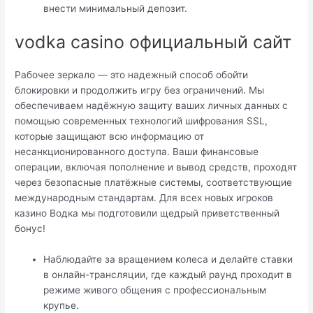
внести минимальный депозит.
vodka casino официальный сайт
Рабочее зеркало — это надежный способ обойти
блокировки и продолжить игру без ограничений. Мы
обеспечиваем надёжную защиту ваших личных данных с
помощью современных технологий шифрования SSL,
которые защищают всю информацию от
несанкционированного доступа. Ваши финансовые
операции, включая пополнение и вывод средств, проходят
через безопасные платёжные системы, соответствующие
международным стандартам. Для всех новых игроков
казино Водка мы подготовили щедрый приветственный
бонус!
Наблюдайте за вращением колеса и делайте ставки
в онлайн-трансляции, где каждый раунд проходит в
режиме живого общения с профессиональным
крупье.