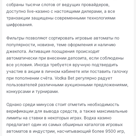
собраны тысячи слотов от ведущих провайдеров,
доступно live-казино с настоящими дилерами, а все
транзакции защищены современными технологиями
шифрования.
Фильтры позволяют сортировать игровые автоматы по
популярности, новизне, теме оформления и наличию
джекпота. Активация поощрения происходит
автоматически при внесении депозита, если соблюдены
все условия. Иногда требуется вручную подтвердить
участие в акции в личном кабинете или поставить галочку
при пополнении счёта. Vodka Bet регулярно радует
пользователей различными аукционными предложениями,
конкурсами и турнирами.
Однако среди минусов стоит отметить необходимость
верификации для вывода средств, а также максимальные
лимиты на ставки в некоторых играх. Водка казино
предлагает один из самых обширных каталогов игровых
автоматов в индустрии, насчитывающий более 9500 игр,