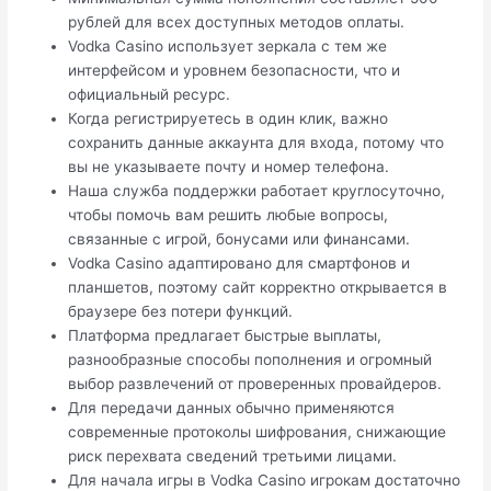
рублей для всех доступных методов оплаты.
Vodka Casino использует зеркала с тем же
интерфейсом и уровнем безопасности, что и
официальный ресурс.
Когда регистрируетесь в один клик, важно
сохранить данные аккаунта для входа, потому что
вы не указываете почту и номер телефона.
Наша служба поддержки работает круглосуточно,
чтобы помочь вам решить любые вопросы,
связанные с игрой, бонусами или финансами.
Vodka Casino адаптировано для смартфонов и
планшетов, поэтому сайт корректно открывается в
браузере без потери функций.
Платформа предлагает быстрые выплаты,
разнообразные способы пополнения и огромный
выбор развлечений от проверенных провайдеров.
Для передачи данных обычно применяются
современные протоколы шифрования, снижающие
риск перехвата сведений третьими лицами.
Для начала игры в Vodka Casino игрокам достаточно