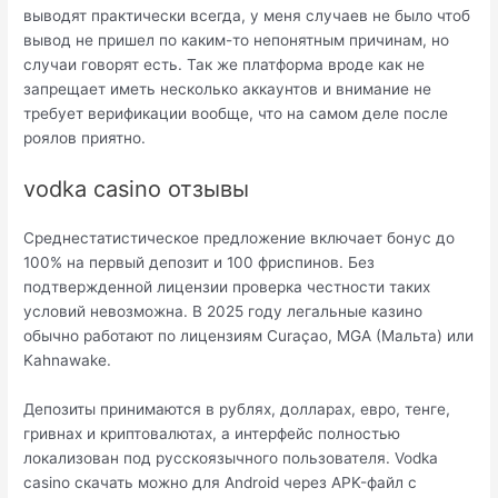
выводят практически всегда, у меня случаев не было чтоб
вывод не пришел по каким-то непонятным причинам, но
случаи говорят есть. Так же платформа вроде как не
запрещает иметь несколько аккаунтов и внимание не
требует верификации вообще, что на самом деле после
роялов приятно.
vodka casino отзывы
Среднестатистическое предложение включает бонус до
100% на первый депозит и 100 фриспинов. Без
подтвержденной лицензии проверка честности таких
условий невозможна. В 2025 году легальные казино
обычно работают по лицензиям Curaçao, MGA (Мальта) или
Kahnawake.
Депозиты принимаются в рублях, долларах, евро, тенге,
гривнах и криптовалютах, а интерфейс полностью
локализован под русскоязычного пользователя. Vodka
casino скачать можно для Android через APK-файл с