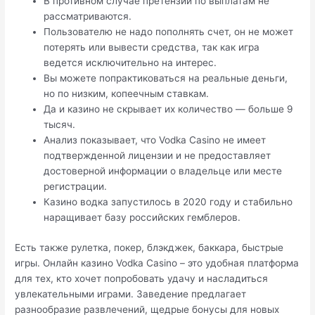
В противном случае претензии по выплатам не
рассматриваются.
Пользователю не надо пополнять счет, он не может
потерять или вывести средства, так как игра
ведется исключительно на интерес.
Вы можете попрактиковаться на реальные деньги,
но по низким, копеечным ставкам.
Да и казино не скрывает их количество — больше 9
тысяч.
Анализ показывает, что Vodka Casino не имеет
подтвержденной лицензии и не предоставляет
достоверной информации о владельце или месте
регистрации.
Казино водка запустилось в 2020 году и стабильно
наращивает базу российских гемблеров.
Есть также рулетка, покер, блэкджек, баккара, быстрые
игры. Онлайн казино Vodka Casino – это удобная платформа
для тех, кто хочет попробовать удачу и насладиться
увлекательными играми. Заведение предлагает
разнообразие развлечений, щедрые бонусы для новых