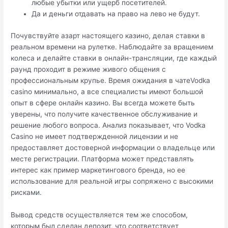
любые убытки или ущерб посетителей.
Да и деньги отдавать на право на лево не будут.
Почувствуйте азарт настоящего казино, делая ставки в
реальном времени на рулетке. Наблюдайте за вращением
колеса и делайте ставки в онлайн-трансляции, где каждый
раунд проходит в режиме живого общения с
профессиональным крупье. Время ожидания в чатеVodka
casino минимально, а все специалисты имеют большой
опыт в сфере онлайн казино. Вы всегда можете быть
уверены, что получите качественное обслуживание и
решение любого вопроса. Анализ показывает, что Vodka
Casino не имеет подтвержденной лицензии и не
предоставляет достоверной информации о владельце или
месте регистрации. Платформа может представлять
интерес как пример маркетингового бренда, но ее
использование для реальной игры сопряжено с высокими
рисками.
Вывод средств осуществляется тем же способом,
которым был сделан депозит, что соответствует