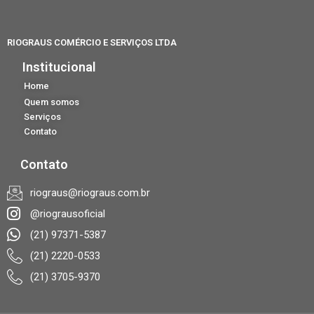
RIOGRAUS COMÉRCIO E SERVIÇOS LTDA
Institucional
Home
Quem somos
Serviços
Contato
Contato
riograus@riograus.com.br
@riograusoficial
(21) 97371-5387
(21) 2220-0533
(21) 3705-9370