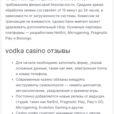
требованиям финансовой безопасности. Среднее время
обработки заявки составляет от 15 минут до 24 часов, в
зависимости от загруженности системы. Комиссии за
транзакции не взимаются, однако банк-эмитент может
удерживать дополнительный сбор. Основные партнеры
платформы — разработчики NetEnt, Microgaming, Pragmatic
Play и Booongo.
vodka casino отзывы
Для начала необходимо заполнить форму, указав
основные данные, такие как имя, электронная почта
и номер телефона.
Современные казино обязаны внедрять
инструменты самоконтроля — лимиты депозитов,
автоисключение, уведомления о времени игры.
Постоянно добавляются новые релизы от ведущих
студий, таких как NetEnt, Pragmatic Play, Play’n GO,
Microgaming, Evolution Gaming и других.
Casino vodka сочетает значимые плюсы с рядом