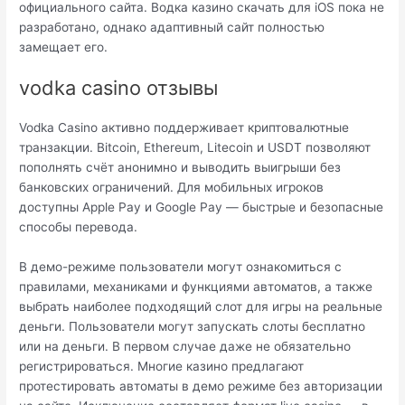
официального сайта. Водка казино скачать для iOS пока не
разработано, однако адаптивный сайт полностью
замещает его.
vodka casino отзывы
Vodka Casino активно поддерживает криптовалютные
транзакции. Bitcoin, Ethereum, Litecoin и USDT позволяют
пополнять счёт анонимно и выводить выигрыши без
банковских ограничений. Для мобильных игроков
доступны Apple Pay и Google Pay — быстрые и безопасные
способы перевода.
В демо-режиме пользователи могут ознакомиться с
правилами, механиками и функциями автоматов, а также
выбрать наиболее подходящий слот для игры на реальные
деньги. Пользователи могут запускать слоты бесплатно
или на деньги. В первом случае даже не обязательно
регистрироваться. Многие казино предлагают
протестировать автоматы в демо режиме без авторизации