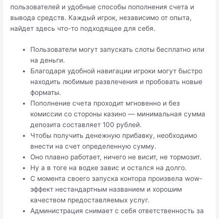
пользователей и удобные способы пополнения счета и
вывода средств. Каждый игрок, независимо от опыта,
найдет здесь что-то подходящее для себя.
Пользователи могут запускать слоты бесплатно или
на деньги.
Благодаря удобной навигации игроки могут быстро
находить любимые развлечения и пробовать новые
форматы.
Пополнение счета проходит мгновенно и без
комиссии со стороны казино — минимальная сумма
депозита составляет 100 рублей.
Чтобы получить денежную прибавку, необходимо
внести на счет определенную сумму.
Оно плавно работает, ничего не висит, не тормозит.
Ну а в тоге на водке завис и остался на долго.
С момента своего запуска контора произвела wow-
эффект нестандартным названием и хорошим
качеством предоставляемых услуг.
Администрация снимает с себя ответственность за