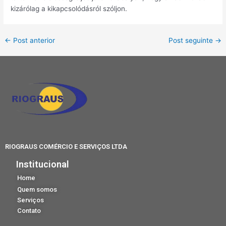
kizárólag a kikapcsolódásról szóljon.
←
Post anterior
Post seguinte
→
RIOGRAUS COMÉRCIO E SERVIÇOS LTDA
Institucional
Home
Quem somos
Serviços
Contato