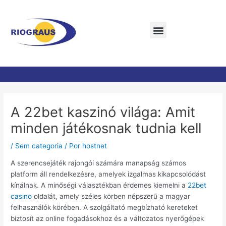
Ir
Menu
para
o
conteúdo
Post
navigation
A 22bet kaszinó világa: Amit
minden játékosnak tudnia kell
/
Sem categoria
/ Por
hostnet
A szerencsejáték rajongói számára manapság számos
platform áll rendelkezésre, amelyek izgalmas kikapcsolódást
kínálnak. A minőségi választékban érdemes kiemelni a
22bet
casino
oldalát, amely széles körben népszerű a magyar
felhasználók körében. A szolgáltató megbízható kereteket
biztosít az online fogadásokhoz és a változatos nyerőgépek