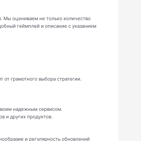
й. Мы оцениваем не только количество
удобный геймплей и описание с указанием
т от грамотного выбора стратегии.
 своим надежным сервисом.
в и других продуктов.
нообразие и регулярность обновлений