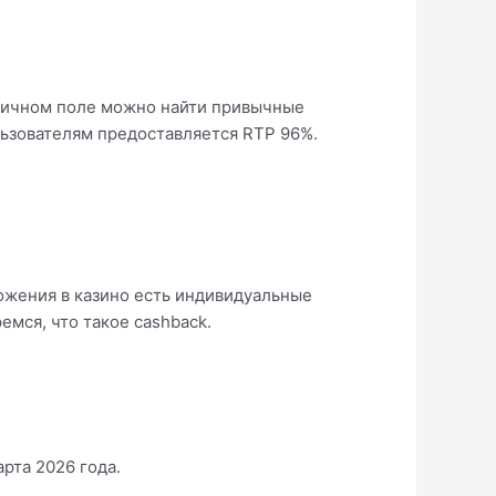
оничном поле можно найти привычные
льзователям предоставляется RTP 96%.
ожения в казино есть индивидуальные
емся, что такое cashback.
рта 2026 года.