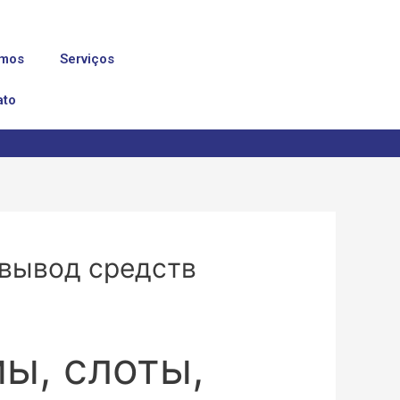
mos
Serviços
ato
 вывод средств
ы, слоты,