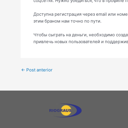
соцсетях. Нужно убедиться, что в профиле 
Доступна регистрация через email или номе
этим браном нам точно по пути.
Чтобы сыграть на деньги, необходимо созда
привлечь новых пользователей и поддержив
←
Post anterior