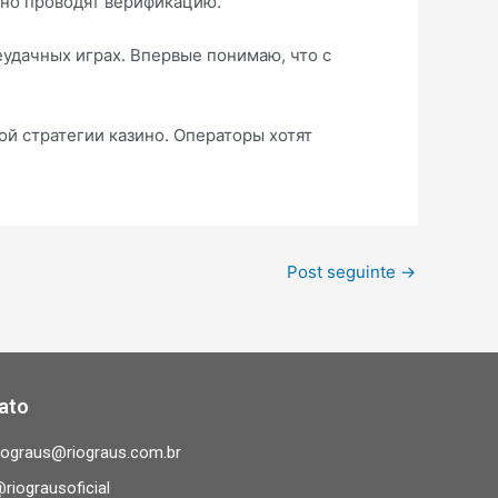
ино проводят верификацию.
еудачных играх. Впервые понимаю, что с
й стратегии казино. Операторы хотят
Post seguinte
→
ato
iograus@riograus.com.br
riograusoficial