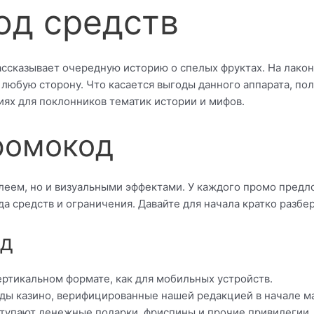
од средств
ассказывает очередную историю о спелых фруктах. На лак
 любую сторону. Что касается выгоды данного аппарата, по
иях для поклонников тематик истории и мифов.
ромокод
леем, но и визуальными эффектами. У каждого промо предл
а средств и ограничения. Давайте для начала кратко разбер
од
ертикальном формате, как для мобильных устройств.
ды казино, верифицированные нашей редакцией в начале ма
ступают денежные подарки, фриспины и прочие привилегии.