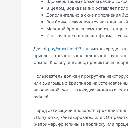
Вдобавок таким образом казино сокра
В целом, Водка казино оставляет пол
Дополнительно в окне пополнения буд
Все бонусы зачисляются на отдельный 
Молодой бренд рассматривает опцию 
Исключение составляет формат live c
Для
https://smartline93.ru/
вывода средств п
привлекательность для отдельной группы п
Casino. К слову, интерес, продиктован нео
Пользователь должен прокрутить некоторую
или выигрыша с фриспинов на установленный
на основной счет. Но каждую неделю игрок 
рублей.
Перед активацией проверьте срок действия к
«Получить», «Активировать» или «Отправить
(например, фриспины за подписку или проц