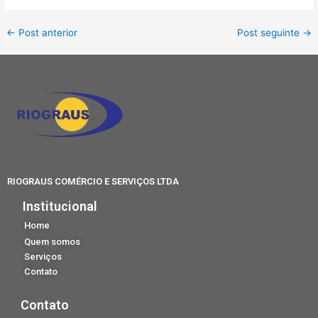
←
Post anterior
Post seguinte
→
RIOGRAUS COMÉRCIO E SERVIÇOS LTDA
Institucional
Home
Quem somos
Serviços
Contato
Contato