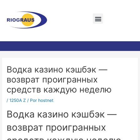
Ir
Menu
para
o
conteúdo
Post
navigation
Водка казино кэшбэк —
возврат проигранных
средств каждую неделю
/
1250A Z
/ Por
hostnet
Водка казино кэшбэк —
возврат проигранных