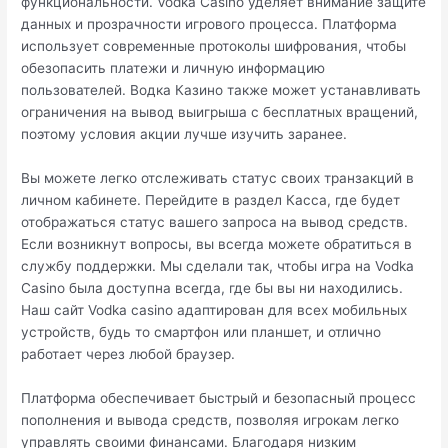
функциональности. Vodka Casino уделяет внимание защите
данных и прозрачности игрового процесса. Платформа
использует современные протоколы шифрования, чтобы
обезопасить платежи и личную информацию
пользователей. Водка Казино также может устанавливать
ограничения на вывод выигрыша с бесплатных вращений,
поэтому условия акции лучше изучить заранее.
Вы можете легко отслеживать статус своих транзакций в
личном кабинете. Перейдите в раздел Касса, где будет
отображаться статус вашего запроса на вывод средств.
Если возникнут вопросы, вы всегда можете обратиться в
службу поддержки. Мы сделали так, чтобы игра на Vodka
Casino была доступна всегда, где бы вы ни находились.
Наш сайт Vodka casino адаптирован для всех мобильных
устройств, будь то смартфон или планшет, и отлично
работает через любой браузер.
Платформа обеспечивает быстрый и безопасный процесс
пополнения и вывода средств, позволяя игрокам легко
управлять своими финансами. Благодаря низким