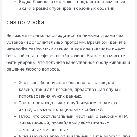
Водка Казино также может предлагать временные
акции в рамках турниров и сезонных событий.
casino vodka
Вы сможете легко наслаждаться любимыми играми без
установки дополнительных программ. Время ожидания в
чатеVodka casino минимально, а все специалисты имеют
большой опыт в сфере онлайн казино. Вы всегда можете
быть уверены, что получите качественное обслуживание и
решение любого вопроса.
Этот шаг обеспечивает безопасность как для
казино, так и для игроков, предотвращая случаи
использования чужих данных.
Также промокоды часто публикуются в рамках
акций, стримов и специальных событий.
Плюс, что софт легальный, честный, с высоким RTP,
лицензионный, провайдеры действительно
легальные и известные.
Войти можно через официальный сайт и зеркало, при