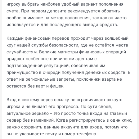
игроку выбрать наиболее удобный вариант пополнения
счета. При первом депозите рекомендуется обратить
особое внимание на метод пополнения, так как он часто
используется и для последующего вывода средств.
Каждый финансовый перевод проходит через волшебный
круг нашей службы безопасности, где не остаётся места
случайностям. Великие магистры финансовых операций
придают особенные привилегии адептам с
подтвержденной репутацией, обеспечивая им
преимущество в очереди получения денежных средств. В
ответ на региональные запреты, поклонники азарта не
остаются без карт и фишек.
Вход в систему через ссылку не ограничивает аккаунт
игрока и не лишает его прогресса. По сути своей,
актуальное зеркало – это просто точка входа на главный
сервер без изменений. Когда регистрируетесь в один клик,
важно сохранить данные аккаунта для входа, потому что
вы не указываете почту и номер телефона.