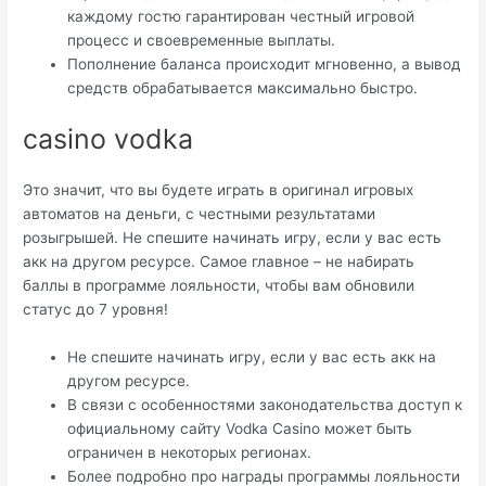
каждому гостю гарантирован честный игровой
процесс и своевременные выплаты.
Пополнение баланса происходит мгновенно, а вывод
средств обрабатывается максимально быстро.
casino vodka
Это значит, что вы будете играть в оригинал игровых
автоматов на деньги, с честными результатами
розыгрышей. Не спешите начинать игру, если у вас есть
акк на другом ресурсе. Самое главное – не набирать
баллы в программе лояльности, чтобы вам обновили
статус до 7 уровня!
Не спешите начинать игру, если у вас есть акк на
другом ресурсе.
В связи с особенностями законодательства доступ к
официальному сайту Vodka Casino может быть
ограничен в некоторых регионах.
Более подробно про награды программы лояльности