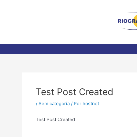
Ir
para
o
conteúdo
Post
navigation
Test Post Created
/
Sem categoria
/ Por
hostnet
Test Post Created