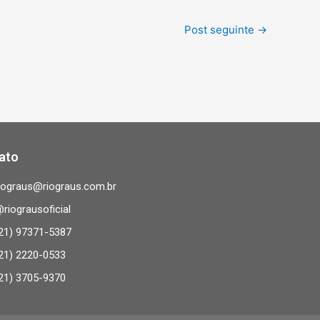
Post seguinte
→
ato
iograus@riograus.com.br
riograusoficial
21) 97371-5387
21) 2220-0533
21) 3705-9370