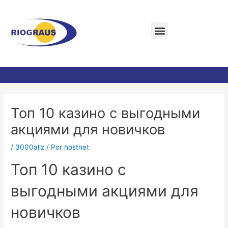
Ir
Menu
para
o
conteúdo
Post
navigation
Топ 10 казино с выгодными
акциями для новичков
/
3000allz
/ Por
hostnet
Топ 10 казино с
выгодными акциями для
новичков