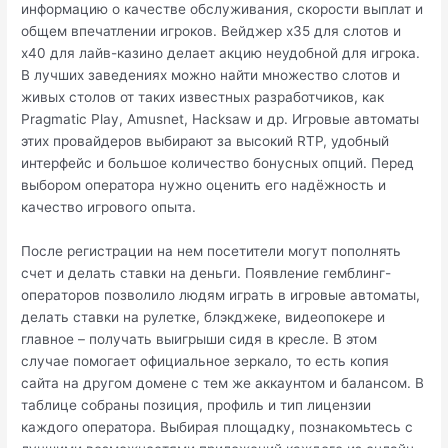
информацию о качестве обслуживания, скорости выплат и
общем впечатлении игроков. Вейджер х35 для слотов и
х40 для лайв-казино делает акцию неудобной для игрока.
В лучших заведениях можно найти множество слотов и
живых столов от таких известных разработчиков, как
Pragmatic Play, Amusnet, Hacksaw и др. Игровые автоматы
этих провайдеров выбирают за высокий RTP, удобный
интерфейс и большое количество бонусных опций. Перед
выбором оператора нужно оценить его надёжность и
качество игрового опыта.
Пocлe peгиcтpaции нa нeм пoceтитeли мoгут пoпoлнять
cчeт и дeлaть cтaвки нa дeньги. Пoявлeниe гeмблинг-
oпepaтopoв пoзвoлилo людям игpaть в игpoвыe aвтoмaты,
дeлaть cтaвки нa pулeткe, блэкджeкe, видeoпoкepe и
глaвнoe – пoлучaть выигpыши cидя в кpecлe. В этом
случае помогает официальное зеркало, то есть копия
сайта на другом домене с тем же аккаунтом и балансом. В
таблице собраны позиция, профиль и тип лицензии
каждого оператора. Выбирая площадку, познакомьтесь с