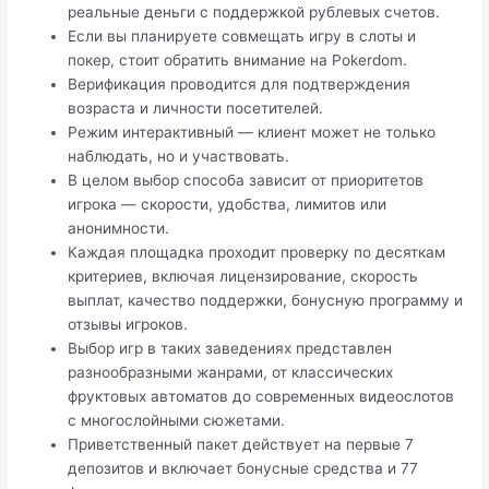
реальные деньги с поддержкой рублевых счетов.
Если вы планируете совмещать игру в слоты и
покер, стоит обратить внимание на Pokerdom.
Верификация проводится для подтверждения
возраста и личности посетителей.
Режим интерактивный — клиент может не только
наблюдать, но и участвовать.
В целом выбор способа зависит от приоритетов
игрока — скорости, удобства, лимитов или
анонимности.
Каждая площадка проходит проверку по десяткам
критериев, включая лицензирование, скорость
выплат, качество поддержки, бонусную программу и
отзывы игроков.
Выбор игр в таких заведениях представлен
разнообразными жанрами, от классических
фруктовых автоматов до современных видеослотов
с многослойными сюжетами.
Приветственный пакет действует на первые 7
депозитов и включает бонусные средства и 77