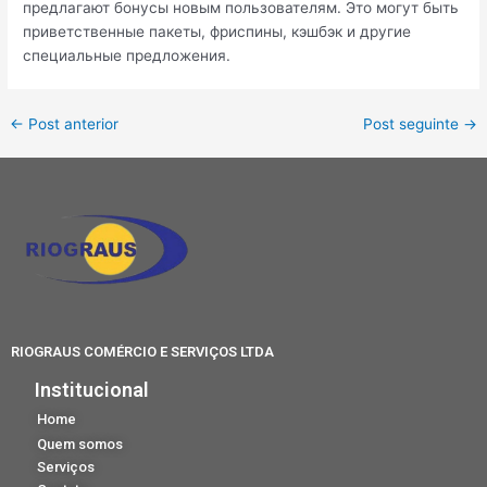
предлагают бонусы новым пользователям. Это могут быть
приветственные пакеты, фриспины, кэшбэк и другие
специальные предложения.
←
Post anterior
Post seguinte
→
RIOGRAUS COMÉRCIO E SERVIÇOS LTDA
Institucional
Home
Quem somos
Serviços