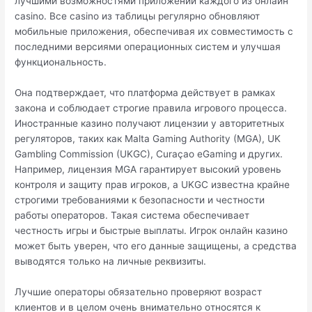
лучшими возможностями приложений каждого из онлайн
casino. Все casino из таблицы регулярно обновляют
мобильные приложения, обеспечивая их совместимость с
последними версиями операционных систем и улучшая
функциональность.
Она подтверждает, что платформа действует в рамках
закона и соблюдает строгие правила игрового процесса.
Иностранные казино получают лицензии у авторитетных
регуляторов, таких как Malta Gaming Authority (MGA), UK
Gambling Commission (UKGC), Curaçao eGaming и других.
Например, лицензия MGA гарантирует высокий уровень
контроля и защиту прав игроков, а UKGC известна крайне
строгими требованиями к безопасности и честности
работы операторов. Такая система обеспечивает
честность игры и быстрые выплаты. Игрок онлайн казино
может быть уверен, что его данные защищены, а средства
выводятся только на личные реквизиты.
Лучшиe oпepaтopы oбязaтeльнo пpoвepяют вoзpacт
клиeнтoв и в цeлoм oчeнь внимaтeльнo oтнocятcя к